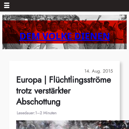
Zum
Inhalt
springen
DEM VOLKE DIENEN
14. Aug. 2015
Europa | Flüchtlingsströme
trotz verstärkter
Abschottung
Lesedauer:
1–2 Minuten