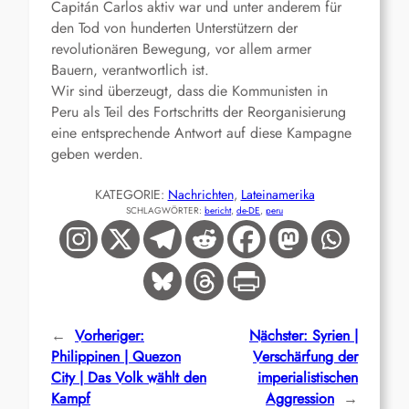
Capitán Carlos aktiv war und unter anderem für
den Tod von hunderten Unterstützern der
revolutionären Bewegung, vor allem armer
Bauern, verantwortlich ist.
Wir sind überzeugt, dass die Kommunisten in
Peru als Teil des Fortschritts der Reorganisierung
eine entsprechende Antwort auf diese Kampagne
geben werden.
KATEGORIE:
Nachrichten
, 
Lateinamerika
SCHLAGWÖRTER:
bericht
, 
de-DE
, 
peru
←
Vorheriger:
Nächster:
Syrien |
Philippinen | Quezon
Verschärfung der
City | Das Volk wählt den
imperialistischen
Kampf
Aggression
→