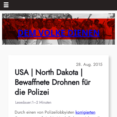
Zum
Inhalt
springen
DEM VOLKE DIENEN
28. Aug. 2015
USA | North Dakota |
Bewaffnete Drohnen für
die Polizei
Lesedauer:
1–2 Minuten
Durch einen von Polizeilobbyisten
korrigierten