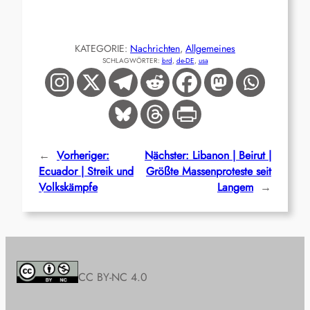
KATEGORIE:
Nachrichten
, 
Allgemeines
SCHLAGWÖRTER:
brd
, 
de-DE
, 
usa
←
Vorheriger:
Nächster:
Libanon | Beirut |
Ecuador | Streik und
Größte Massenproteste seit
Volkskämpfe
Langem
→
CC BY-NC 4.0