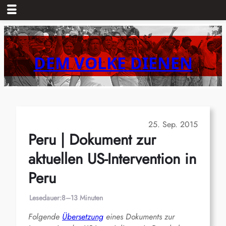
Zum
Inhalt
springen
DEM VOLKE DIENEN
25. Sep. 2015
Peru | Dokument zur
aktuellen US-Intervention in
Peru
Lesedauer:
8–13 Minuten
Folgende
Übersetzung
eines Dokuments zur