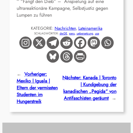
°° “Fangt den Dieb” – Anspielung auf eine
ultrareaktionäre Kampagne, Selbstjustiz gegen
Lumpen zu führen
KATEGORIE:
Nachrichten
, 
Lateinamerika
SCHLAGWÖRTER:
de-DE
, 
peru
, 
uebersetzung
, 
usa
←
Vorheriger:
Nächster:
Kanada | Toronto
Mexiko | Iguala |
| Kundgebung der
Eltern der vermissten
kanadischen „Pegida“ von
Studenten im
Antifaschisten geräumt
→
Hungerstreik