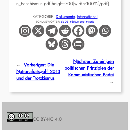
n_Faschismus.pdf|height:700|width:100%{/pdf}
KATEGORIE:
Dokumente
, 
International
SCHLAGWÖRTER:
de-DE
, 
t-dokumente
, 
theorie
Nächster:
Zu einigen
←
Vorheriger:
Die
politischen Prinzipien der
Nationalratswahl 2013
Kommunistischen Partei
und der Trotzkismus
→
CC BY-NC 4.0