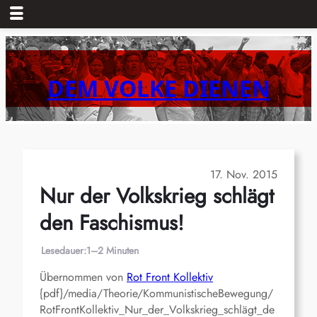
Zum
Inhalt
springen
DEM VOLKE DIENEN
17. Nov. 2015
Nur der Volkskrieg schlägt
den Faschismus!
Lesedauer:
1–2 Minuten
Übernommen von
Rot Front Kollektiv
{pdf}/media/Theorie/KommunistischeBewegung/
RotFrontKollektiv_Nur_der_Volkskrieg_schlägt_de