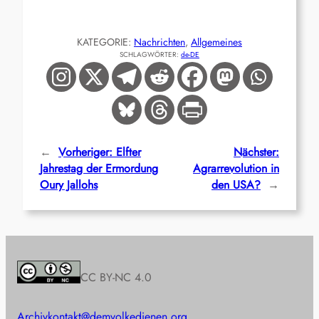
KATEGORIE:
Nachrichten
, 
Allgemeines
SCHLAGWÖRTER:
de-DE
←
Vorheriger:
Elfter
Nächster:
Jahrestag der Ermordung
Agrarrevolution in
Oury Jallohs
den USA?
→
CC BY-NC 4.0
Archiv
kontakt@demvolkedienen.org