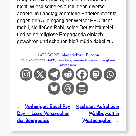
nicht. Wieso sollte es auch, denn diverse
andere im Landtag vertretene Parteien machte
gegen den Alleingang der Welser FPÖ nicht
mobil, sie ließen Rabl, seine Deutschtümelei
und seine religiöse Propaganda einfach
gewähren und schauen bloß müde dabei zu.
KATEGORIE:
Nachrichten
, 
Europa
SCHLAGWÖRTER:
de-DE
, 
deutschtum
, 
oesterreich
, 
rassismus
, 
religioese-
propaganda
←
Vorheriger:
Equal Pay
Nächster:
Aufruf zum
Day – Leere Versprechen
Wahlboykott in
der Bourgeoisie
Westbengalen
→