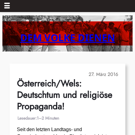
Zum
Inhalt
springen
DEM VOLKE DIENEN
27. März 2016
Österreich/Wels:
Deutschtum und religiöse
Propaganda!
Lesedauer:
1–2 Minuten
Seit den letzten Landtags- und