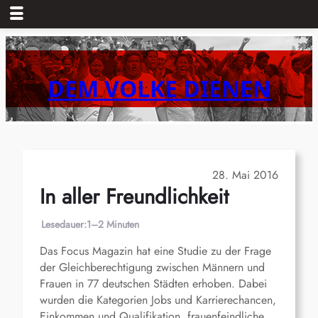
Zum
Inhalt
springen
DEM VOLKE DIENEN
28. Mai 2016
In aller Freundlichkeit
Lesedauer:
1–2 Minuten
Das Focus Magazin hat eine Studie zu der Frage
der Gleichberechtigung zwischen Männern und
Frauen in 77 deutschen Städten erhoben. Dabei
wurden die Kategorien Jobs und Karrierechancen,
Einkommen und Qualifikation, frauenfeindliche