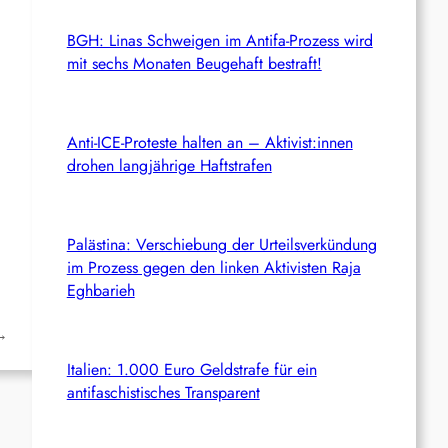
BGH: Linas Schweigen im Antifa-Prozess wird
mit sechs Monaten Beugehaft bestraft!
Anti-ICE-Proteste halten an – Aktivist:innen
drohen langjährige Haftstrafen
Palästina: Verschiebung der Urteilsverkündung
im Prozess gegen den linken Aktivisten Raja
Eghbarieh
→
Italien: 1.000 Euro Geldstrafe für ein
antifaschistisches Transparent