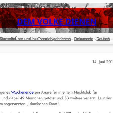
DEM VOLKE DIENEN
Startseite
Über uns
Links
Theorie
Nachrichten
Dokumente
Deutsch
14. Juni 20
angenes
Wochenende
ein Angreifer in einem Nachtclub für
und dabei 49 Menschen getötet und 53 weitere verletzt. Laut der
dem sogenannten „Islamischen Staat“.