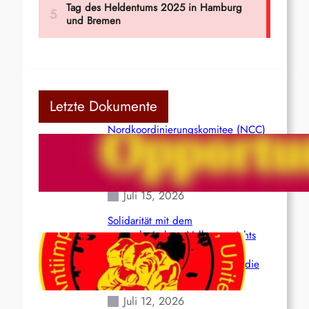
Letzte Dokumente
Nordkoordinierungskomitee (NCC)
der Kommunistischen Partei Indiens
(Maoistisch): Postmoderner
Opportunismus
Juli 15, 2026
Solidarität mit dem
venezolanischem Volk angesichts
der verlorenen Leben und der
katastrophalen Situation durch die
Erdbeben des 24. Juni!
Juli 12, 2026