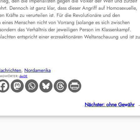
 Krieg, den die Imperialisten gegen die Völker der Welt und zurzeit
hrt. Dennoch ist ganz klar, dass dieser Angriff auf Homosexuelle,
n Kräfte zu verurteilen ist. Für die Revolutionäre und den
n eines Menschen nicht von Vorrang (solange es sich zwischen
sondern das Verhältnis der jeweiligen Person im Klassenkampf.
chten entspricht einer erzreaktionären Weltanschauung und ist zu
achrichten
, 
Nordamerika
LAGWÖRTER:
de-DE
Nächster:
ohne Gewähr