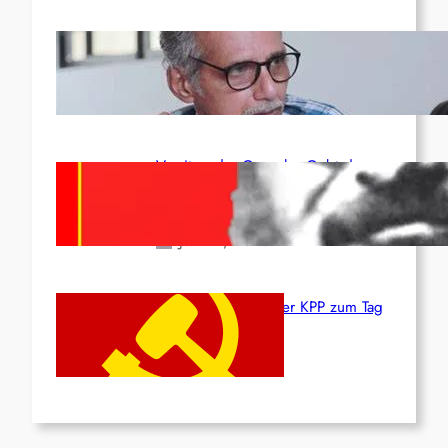
Indien: „Die Politik der
Kapitulation“ von K. Murali (Ajith)
Juli 1, 2026
Vorsitzender Gonzalo: Gebt das
Leben für die Partei und die
Revolution!
Juni 19, 2026
Beschluss des ZK der KPP zum Tag
des Heldentums
Juni 19, 2026