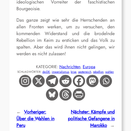
ideologischen Vorreiter der faschistischen
Bourgeoisie.
Das ganze zeigt wie sehr die Herrschenden an
allen Fronten werken, um zu versuchen, den
kommenden Widerstand und die brodelnde
Rebellion im Keim zu ersticken und das Volk zu
spalten. Aber das wird ihnen nicht gelingen, wir
werden es nicht zulassen!
KATEGORIE:
Nachrichten
, 
Europa
SCHLAGWÖRTER:
de-DE
, 
imperialismus
, 
krise
, 
oesterreich
, 
rebellion
, 
wahlen
←
Vorheriger:
Nächster:
Kämpfe und
Über die Wahlen in
politische Gefangene in
Peru
Marokko
→