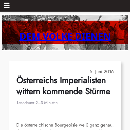
Zum
Inhalt
springen
DEM VOLKE DIENEN
5. Juni 2016
Österreichs Imperialisten
wittern kommende Stürme
Lesedauer:
2–3 Minuten
Die österreichische Bourgeoisie weiß ganz genau,