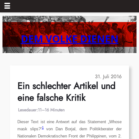
Zum
Inhalt
springen
DEM VOLKE DIENEN
31. Juli 2016
Ein schlechter Artikel und
eine falsche Kritik
Lesedauer:
11–16 Minuten
Dieser Text ist eine Antwort auf das Statement „Whose
1
mask slips?“
von Dan Borjal, dem Politikberater der
Nationalen Demokratischen Front der Philippinen, vom 2.