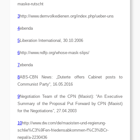
maske-rutscht
3
http://www.demvolkedienen.org/index.php/ueber-uns
4
ebenda
5
Liberation International, 30.10.2006
6
http://www.ndfp.org/whose-mask-slips/
7
ebenda
8
ABS-CBN News: „Duterte offers Cabinet posts to
Communist Party“, 16.05.2016
9
Negotiation Team of the CPN (Maoist): “An Executive
Summary of the Proposal Put Forward by CPN (Maoist)
for the Negotiations”, 27.04.2003
10
http://www.dw.com/de/maoisten-und-regierung-
schlie%C3%9Fen-friedensabkommen-f%C3%BCr-
nepal/a-2230436