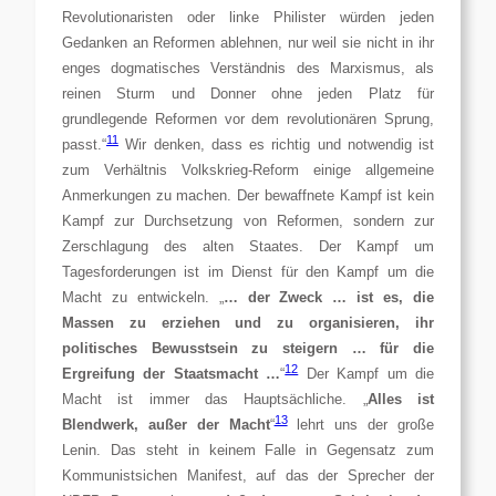
Revolutionaristen oder linke Philister würden jeden
Gedanken an Reformen ablehnen, nur weil sie nicht in ihr
enges dogmatisches Verständnis des Marxismus, als
reinen Sturm und Donner ohne jeden Platz für
grundlegende Reformen vor dem revolutionären Sprung,
11
passt.“
Wir denken, dass es richtig und notwendig ist
zum Verhältnis Volkskrieg-Reform einige allgemeine
Anmerkungen zu machen. Der bewaffnete Kampf ist kein
Kampf zur Durchsetzung von Reformen, sondern zur
Zerschlagung des alten Staates. Der Kampf um
Tagesforderungen ist im Dienst für den Kampf um die
Macht zu entwickeln. „
… der Zweck … ist es, die
Massen zu erziehen und zu organisieren, ihr
politisches Bewusstsein zu steigern … für die
12
Ergreifung der Staatsmacht …
“
Der Kampf um die
Macht ist immer das Hauptsächliche.
„
Alles ist
13
Blendwerk, außer der Macht
“
lehrt uns der große
Lenin. Das steht in keinem Falle in Gegensatz zum
Kommunistsichen Manifest, auf das der Sprecher der