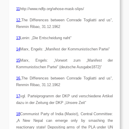
11
http://www.ndfp.org/whose-mask-slips/
12
„The Differences between Comrade Togliatti and us“,
Renmin Ribao
, 31.12.1962
13
Lenin: „Die Entscheidung naht“
14
Marx, Engels: „Manifest der Kommunistischen Partei“
15
Marx, Engels: „Vorwort zum „Manifest der
Kommunistischen Partei“ (deutsche Ausgabe1872)“
16
„The Differences between Comrade Togliatti and us“,
Renmin Ribao
, 31.12.1962
17
vgl. Parteiprogramm der DKP und verschiedene Artikel
dazu in der Zeitung der DKP „Unsere Zeit“
18
Communist Party of India (Maoist), Central Committee:
„A New Nepal can emerge only by smashing the
reactionary state! Depositing arms of the PLA under UN