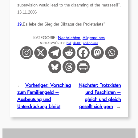
supervision would lead to the disarming of the masses!!“,
13.11.2006
19
„Es lebe der Sieg der Diktatur des Proletariats“
KATEGORIE:
Nachrichten
, 
Allgemeines
SCHLAGWÖRTER:
brd
, 
de-DE
, 
philippinen
←
Vorheriger:
Vorschlag
Nächster:
Trotzkisten
zum Familiengeld –
und Faschisten –
Ausbeutung und
gleich und gleich
Unterdrückung bleibt
gesellt sich gern
→