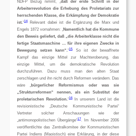
NDFP Bezug nimmt, „
daß der erste Schritt in der
Arbeiterrevolution die Erhebung des Proletariats zur
herrschenden Klasse, die Erkämpfung der Demokratie
14
ist.
“
Relevant dabei ist die Ergänzung die Marx und
Engels 1872 vornahmen: „
Namentlich hat die Kommune
den Beweis geliefert, daß „die Arbeiterklasse nicht die
fertige Staatsmaschine … für ihre eigenen Zwecke in
15
Bewegung setzen kann“.
“
So ist der bewaffnete
Kampf das einzige Mittel zur Machteroberung, das
einzige Mittel, um die demokratische Revolution
durchzuführen. Dazu muss man den alten Staat
zerschlagen und ihn nicht durch Reformen verändern. Das
wäre „
bürgerlicher Reformismus oder was sie
„Strukturreformen“ nennen, als ein Substitut der
16
proletarischen Revolution.
“
In unserem Land ist die
revisionistische „Deutsche Kommunistische Partei“
Vertreter solcher Anschauungen wie der
17
„antimonopolistischen Übergänge“
. Im November 2006
veröffentlichte das Zentralkomitee der Kommunistischen
Partei Indiens (Maoistisch) eine Erklärung, in der diese