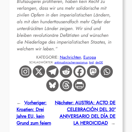
Blutsaugerei profitieren, haben kein Recht zu
verlangen, dass wir uns mehr solidarische mit
zivilen Opfern in den imperialistischen Ländern,
als mit den hunderttausendfach mehr Opfer der
unterdrückten Länder zeigen. Wir sind und
bleiben revolutionäre Defätisten und wünschen
die Niederlage des imperialistischen Staates, in
welchem wir leben.“
KATEGORIE:
Nachrichten
, 
Europa
SCHLAGWÖRTER:
antimuslimischer-rassismus
, 
brd
, 
de-DE
←
Vorheriger:
Nächster:
AUSTRIA: ACTO DE
Kroatien: Drei
CELEBRACIÓN DEL 30°
Jahre EU, kein
ANIVERSARIO DEL DÍA DE
Grund zum feiern
LA HEROICIDAD
→