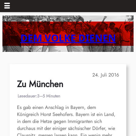
Zum
Inhalt
springen
DEM VOLKE DIENEN
24. Juli 2016
Zu München
Lesedauer:
3–5 Minuten
Es gab einen Anschlag in Bayern, dem
Königreich Horst Seehofers. Bayern ist ein Land,
in dem die Hetze gegen Immigranten sich
durchaus mit der einiger sächsischer Dörfer, wie
Clausnitz, messen lassen kann. Ein wenig mehr