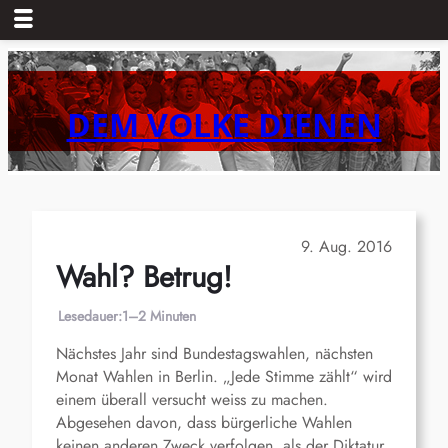
Zum
Inhalt
springen
DEM VOLKE DIENEN
9. Aug. 2016
Wahl? Betrug!
Lesedauer:
1–2 Minuten
Nächstes Jahr sind Bundestagswahlen, nächsten
Monat Wahlen in Berlin. „Jede Stimme zählt“ wird
einem überall versucht weiss zu machen.
Abgesehen davon, dass bürgerliche Wahlen
keinen anderen Zweck verfolgen, als der Diktatur