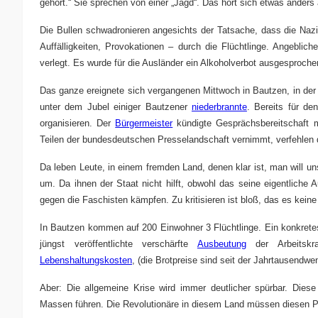
gehört.“ Sie sprechen von einer „Jagd“. Das hört sich etwas anders 
Die Bullen schwadronieren angesichts der Tatsache, dass die Nazi
Auffälligkeiten, Provokationen – durch die Flüchtlinge. Angeblich
verlegt. Es wurde für die Ausländer ein Alkoholverbot ausgesproch
Das ganze ereignete sich vergangenen Mittwoch in Bautzen, in der
unter dem Jubel einiger Bautzener
niederbrannte
. Bereits für d
organisieren. Der
Bürgermeister
kündigte Gesprächsbereitschaft m
Teilen der bundesdeutschen Presselandschaft vernimmt, verfehlen 
Da leben Leute, in einem fremden Land, denen klar ist, man will u
um. Da ihnen der Staat nicht hilft, obwohl das seine eigentlich
gegen die Faschisten kämpfen. Zu kritisieren ist bloß, das es keine 
In Bautzen kommen auf 200 Einwohner 3 Flüchtlinge. Ein konkretes
jüngst veröffentlichte verschärfte
Ausbeutung
der Arbeitskr
Lebenshaltungskosten
, (die Brotpreise sind seit der Jahrtausend
Aber: Die allgemeine Krise wird immer deutlicher spürbar. Die
Massen führen. Die Revolutionäre in diesem Land müssen diesen Pr