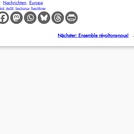
E:
Nachrichten
, 
Europa
brd
, 
de-DE
, 
faschismus
, 
fluechtlinge
Nächster:
Ensemble révoltons-nous!