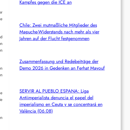
Kampfes gegen die ICE an
er
te
Chile: Zwei mutmaßliche Mitglieder des
Mapuche-Widerstands nach mehr als vier
nd
Jahren auf der Flucht festgenommen
on
en
Zusammenfassung und Redebeiträge der
Demo 2026 in Gedenken an Ferhat Mayouf
en
en
SERVIR AL PUEBLO ESPANA: Liga
ie
Antiimperialista denuncia el papel del
de
imperialismo en Ceuta y se concentrará en
València (06.08)
en