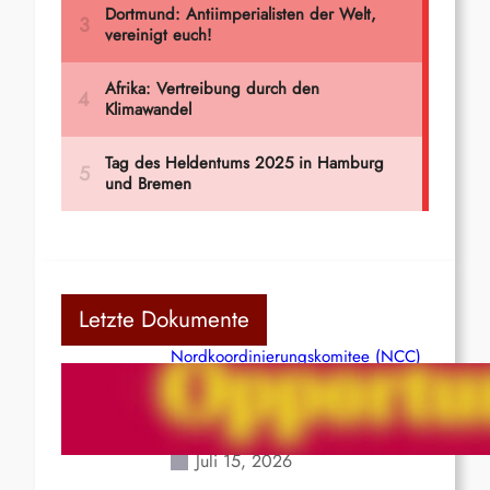
Letzte Dokumente
Nordkoordinierungskomitee (NCC)
der Kommunistischen Partei Indiens
(Maoistisch): Postmoderner
Opportunismus
Juli 15, 2026