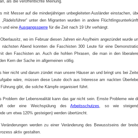
an, als die veröffentlichte Meinung.
s mit Messer auf die minderjährigen unbegleiteten Ausländer einstachen, üb
e „Rädelsführer“ unter den Migranten wurden in andere Flüchtlingsunterkünf
en und eine
Ausgangssperre
für die Zeit nach 19 Uhr verhängt.
 Oberlausitz, wo im Februar diesen Jahren ein Asylheim angezündet wurde u
en nächsten Abend konnten die Faschisten 300 Leute für eine Demonstrati
it den Faschisten an. Auch die hohlen Phrasen, die man in den liberaler
den Kern der Sache im allgemeinen völlig.
ns hier nicht und darum zündet man unsere Häuser an und bringt uns bei Zeit
e Aufgabe wäre, müssen diese Leute doch aus Interesse am nackten Überleb
Führung gibt, die solche Kämpfe organisiert führt.
 Problem der Lebensrealität kann das gar nicht sein. Ernste Probleme wie d
aft oder eine Weichspülung des
Arbeitsschutzes
, so wie steigen
wende um etwa 120% gesteigen) werden übertüncht.
se Veränderungen werden zu einer Veränderung des Bewusstseins der breit
ozess aktiv gestalten.