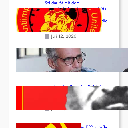
Solidarität mit dem
venezolanischem Volk angesichts
der verlorenen Leben und der
katastrophalen Situation durch die
Erdbeben des 24. Juni!
Juli 12, 2026
Indien: „Die Politik der
Kapitulation“ von K. Murali (Ajith)
Juli 1, 2026
Vorsitzender Gonzalo: Gebt das
Leben für die Partei und die
Revolution!
Juni 19, 2026
Beschluss des ZK der KPP zum Tag