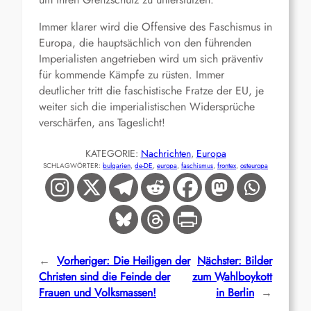
Immer klarer wird die Offensive des Faschismus in
Europa, die hauptsächlich von den führenden
Imperialisten angetrieben wird um sich präventiv
für kommende Kämpfe zu rüsten. Immer
deutlicher tritt die faschistische Fratze der EU, je
weiter sich die imperialistischen Widersprüche
verschärfen, ans Tageslicht!
KATEGORIE:
Nachrichten
, 
Europa
SCHLAGWÖRTER:
bulgarien
, 
de-DE
, 
europa
, 
faschismus
, 
frontex
, 
osteuropa
←
Vorheriger:
Die Heiligen der
Nächster:
Bilder
Christen sind die Feinde der
zum Wahlboykott
Frauen und Volksmassen!
in Berlin
→