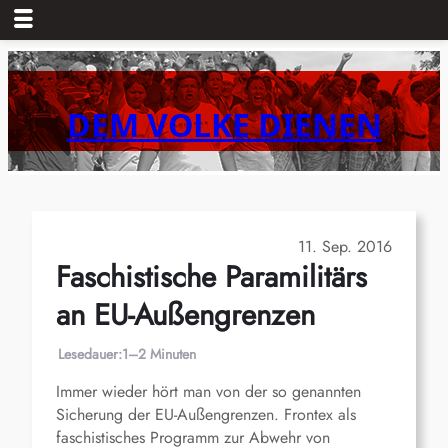
Zum
Inhalt
springen
DEM VOLKE DIENEN
11. Sep. 2016
Faschistische Paramilitärs
an EU-Außengrenzen
Lesedauer:
1–2 Minuten
Immer wieder hört man von der so genannten
Sicherung der EU-Außengrenzen. Frontex als
faschistisches Programm zur Abwehr von