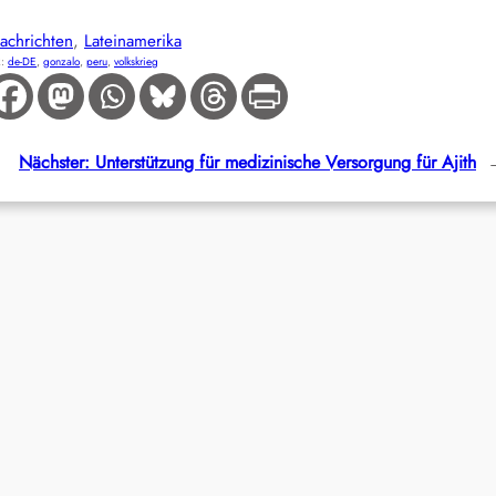
achrichten
, 
Lateinamerika
R:
de-DE
, 
gonzalo
, 
peru
, 
volkskrieg
Nächster:
Unterstützung für medizinische Versorgung für Ajith