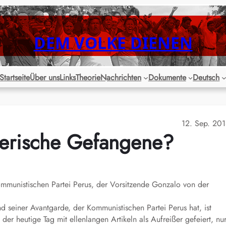
DEM VOLKE DIENEN
Startseite
Über uns
Links
Theorie
Nachrichten
Dokumente
Deutsch
12. Sep. 20
rderische Gefangene?
ommunistischen Partei Perus, der Vorsitzende Gonzalo von der
 seiner Avantgarde, der Kommunistischen Partei Perus hat, ist
 der heutige Tag mit ellenlangen Artikeln als Aufreißer gefeiert, nu