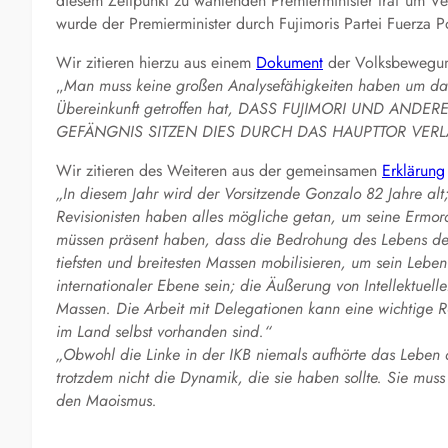
diesem Zeitpunkt zu wählenden Premierminister traf um V
wurde der Premierminister durch Fujimoris Partei Fuerza P
Wir zitieren hierzu aus einem
Dokument
der Volksbewegun
„
Man muss keine großen Analysefähigkeiten haben um dara
Übereinkunft getroffen hat, DASS FUJIMORI UND AN
GEFÄNGNIS SITZEN DIES DURCH DAS HAUPTTOR VER
Wir zitieren des Weiteren aus der gemeinsamen
Erklärung
„In diesem Jahr wird der Vorsitzende Gonzalo 82 Jahre alt
Revisionisten haben alles mögliche getan, um seine Ermo
müssen präsent haben, dass die Bedrohung des Lebens des 
tiefsten und breitesten Massen mobilisieren, um sein Leb
internationaler Ebene sein; die Äußerung von Intellektuelle
Massen. Die Arbeit mit Delegationen kann eine wichtige Ro
im Land selbst vorhanden sind.“
„Obwohl die Linke in der IKB niemals aufhörte das Leben
trotzdem nicht die Dynamik, die sie haben sollte. Sie mu
den Maoismus.