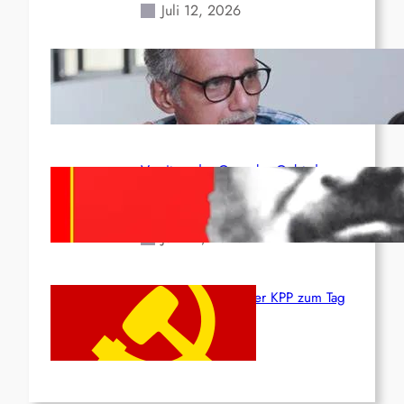
Juli 12, 2026
Indien: „Die Politik der
Kapitulation“ von K. Murali (Ajith)
Juli 1, 2026
Vorsitzender Gonzalo: Gebt das
Leben für die Partei und die
Revolution!
Juni 19, 2026
Beschluss des ZK der KPP zum Tag
des Heldentums
Juni 19, 2026