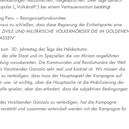
ereinbarungen festzumachen, freigesprochen. Zwei Tage danach
opular („Volkskraft“) bei einem Vertrauensvotum bestätigt.
g Peru – Reorganisationskomitee:
us zu schließen, dass diese Regierung der Einheitspartei eine
DERE ZIVILE UND MILITÄRISCHE VÖLKERMÖRDER DIE IM GOLDENE
LASSEN
“
zum 30. Jahrestag des Tags des Heldentums:
; der alte Staat und im Speziellen die von Miriam angeführten
rdung vorzubereiten. Die Kommunisten und Revolutionäre der Welt
Vorsitzenden Gonzalo sehr real und konkret ist. Wir müssen die
en zu verteidigen, dass muss der Hauptaspekt der Kampagne auf
n usw. ist wichtig, aber die Hauptsache ist die Mobilisierung der
lle spielen, aber das erfordert, dass die subjektiven Bedingungen
 des Vorsitzenden Gonzalo zu verteidigen, hat die Kampagne
ss verstärkt und zusammen entwickelt werden mit der Kampagne für