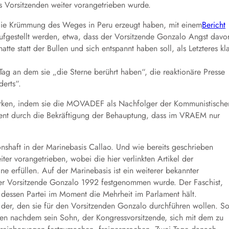
Vorsitzenden weiter vorangetrieben wurde.
e die Krümmung des Weges in Peru erzeugt haben, mit einem
Bericht
fgestellt werden, etwa, dass der Vorsitzende Gonzalo Angst davo
e statt der Bullen und sich entspannt haben soll, als Letzteres kl
ag an dem sie „die Sterne berührt haben“, die reaktionäre Presse
erts“.
tärken, indem sie die MOVADEF als Nachfolger der Kommunistische
stent durch die Bekräftigung der Behauptung, dass im VRAEM nur
ionshaft in der Marinebasis Callao. Und wie bereits geschrieben
er vorangetrieben, wobei die hier verlinkten Artikel der
e erfüllen. Auf der Marinebasis ist ein weiterer bekannter
der Vorsitzende Gonzalo 1992 festgenommen wurde. Der Faschist,
d dessen Partei im Moment die Mehrheit im Parlament hält.
ls der, den sie für den Vorsitzenden Gonzalo durchführen wollen. S
en nachdem sein Sohn, der Kongressvorsitzende, sich mit dem zu