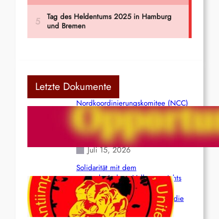
Letzte Dokumente
Nordkoordinierungskomitee (NCC)
der Kommunistischen Partei Indiens
(Maoistisch): Postmoderner
Opportunismus
Juli 15, 2026
Solidarität mit dem
venezolanischem Volk angesichts
der verlorenen Leben und der
katastrophalen Situation durch die
Erdbeben des 24. Juni!