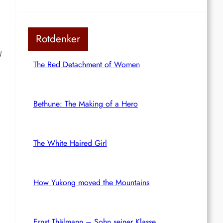
Rotdenker
N
The Red Detachment of Women
Bethune: The Making of a Hero
The White Haired Girl
How Yukong moved the Mountains
Ernst Thälmann – Sohn seiner Klasse