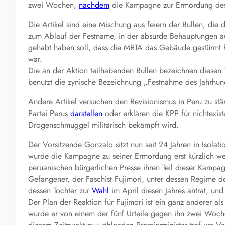
zwei Wochen,
nachdem
die Kampagne zur Ermordung des 
Die Artikel sind eine Mischung aus feiern der Bullen, di
zum Ablauf der Festname, in der absurde Behauptungen au
gehabt haben soll, dass die MRTA das Gebäude gestürmt hatt
war.
Die an der Aktion teilhabenden Bullen bezeichnen diesen T
benutzt die zynische Bezeichnung „Festnahme des Jahrhund
Andere Artikel versuchen den Revisionismus in Peru zu s
Partei Perus
darstellen
oder erklären die KPP für nichtexi
Drogenschmuggel militärisch bekämpft wird.
Der Vorsitzende Gonzalo sitzt nun seit 24 Jahren in Isolat
wurde die Kampagne zu seiner Ermordung erst kürzlich weit
peruanischen bürgerlichen Presse ihren Teil dieser Kampagn
Gefangener, der Faschist Fujimori, unter dessen Regime 
dessen Tochter zur
Wahl
im April diesen Jahres antrat, un
Der Plan der Reaktion für Fujimori ist ein ganz anderer a
wurde er von einem der fünf Urteile gegen ihn zwei Woch