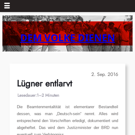
Zum
Inhalt
springen
DEM VOLKE DIENEN
2. Sep. 2016
Lügner entlarvt
Lesedauer:
1–2 Minuten
Die Beamtenmentaltität ist elementarer Bestandteil
dessen, was man „Deutsch-sein“ nennt. Alles wird
entsprechend den Vorschriften erledigt, dokumentiert und
abgeheftet. Das wird dem Justizminister der BRD nun
eventuell zum Verhängniss.