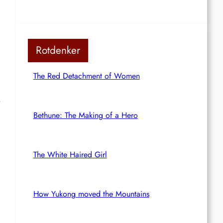
Rotdenker
The Red Detachment of Women
,
Bethune: The Making of a Hero
The White Haired Girl
How Yukong moved the Mountains