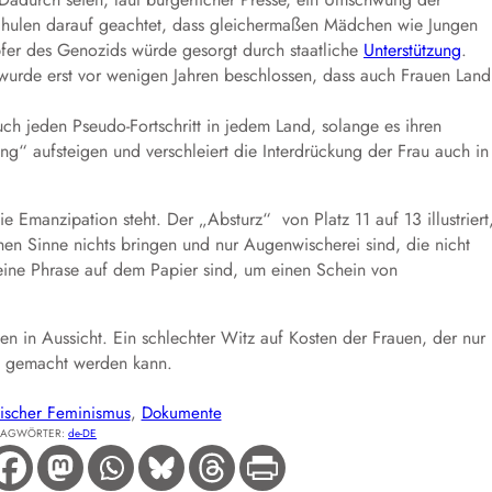
Schulen darauf geachtet, dass gleichermaßen Mädchen wie Jungen
pfer des Genozids würde gesorgt durch staatliche
Unterstützung
.
urde erst vor wenigen Jahren beschlossen, dass auch Frauen Land
auch jeden Pseudo-Fortschritt in jedem Land, solange es ihren
ng“ aufsteigen und verschleiert die Interdrückung der Frau auch in
e Emanzipation steht. Der „Absturz“ von Platz 11 auf 13 illustriert
hen Sinne nichts bringen und nur Augenwischerei sind, die nicht
eine Phrase auf dem Papier sind, um einen Schein von
en in Aussicht. Ein schlechter Witz auf Kosten der Frauen, der nur
te gemacht werden kann.
rischer Feminismus
, 
Dokumente
LAGWÖRTER:
de-DE