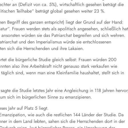
hter an (Defizit von ca. 5%), wirtschaftlich gesehen beträgt die
tischen Teilhabe“ beträgt global gesehen weiter 23 %.
hen Begriff des ganzen entspricht) liegt der Grund auf der Hand:
ur“. Frauen werden stets als apolitisch angesehen, schließlich hat
ht, ansonsten würden sie das Patriarchat begreifen und sich wehren.
triarchat und den Imperialismus würde sie entschlossenen
en sich die Herrschenden und ihre Lakaien.
et die bürgerliche Studie gleich selbst: Frauen würden 200
nten also ihre Arbeitskraft nicht genauso stark verkaufen wie
äglich sind, wenn man eine Kleinfamilie haushaltet, stellt sich in
 sagte die Studie letztes Jahr eine Angleichung in 118 Jahren hervor
e um sich im bürgerlichen Sinne zu emanzipieren.
ses Jahr auf Platz 5 liegt.
Emanzipation, wie auch die restlichen 144 Länder der Studie. Da
er in dem Land lebten, sahen sich die Herrschenden dort in der
 Dadurch seien, laut bürgerlicher Presse, ein Umschwung der