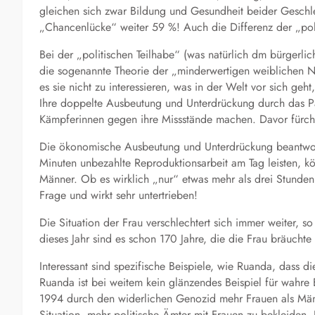
gleichen sich zwar Bildung und Gesundheit beider Geschlec
„Chancenlücke“ weiter 59 %! Auch die Differenz der „poli
Bei der „politischen Teilhabe“ (was natürlich dm bürgerlic
die sogenannte Theorie der „minderwertigen weiblichen Nat
es sie nicht zu interessieren, was in der Welt vor sich ge
Ihre doppelte Ausbeutung und Unterdrückung durch das Pa
Kämpferinnen gegen ihre Missstände machen. Davor fürcht
Die ökonomische Ausbeutung und Unterdrückung beantwort
Minuten unbezahlte Reproduktionsarbeit am Tag leisten, kön
Männer. Ob es wirklich „nur“ etwas mehr als drei Stunden t
Frage und wirkt sehr untertrieben!
Die Situation der Frau verschlechtert sich immer weiter, so
dieses Jahr sind es schon 170 Jahre, die die Frau bräucht
Interessant sind spezifische Beispiele, wie Ruanda, dass die
Ruanda ist bei weitem kein glänzendes Beispiel für wahre 
1994 durch den widerlichen Genozid mehr Frauen als Männ
Situation, mehr politische Ämter mit Frauen zu bekleiden.