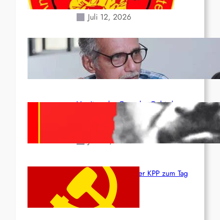
Erdbeben des 24. Juni!
Juli 12, 2026
Indien: „Die Politik der
Kapitulation“ von K. Murali (Ajith)
Juli 1, 2026
Vorsitzender Gonzalo: Gebt das
Leben für die Partei und die
Revolution!
Juni 19, 2026
Beschluss des ZK der KPP zum Tag
des Heldentums
Juni 19, 2026