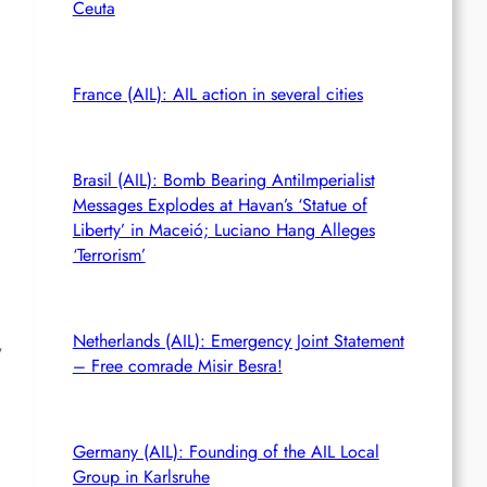
Ceuta
France (AIL): AIL action in several cities
Brasil (AIL): Bomb Bearing AntiImperialist
Messages Explodes at Havan’s ‘Statue of
Liberty’ in Maceió; Luciano Hang Alleges
‘Terrorism’
Netherlands (AIL): Emergency Joint Statement
,
– Free comrade Misir Besra!
Germany (AIL): Founding of the AIL Local
Group in Karlsruhe