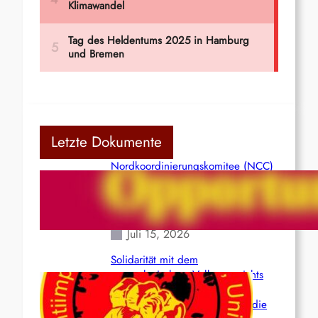
Letzte Dokumente
Nordkoordinierungskomitee (NCC)
der Kommunistischen Partei Indiens
(Maoistisch): Postmoderner
Opportunismus
Juli 15, 2026
Solidarität mit dem
venezolanischem Volk angesichts
der verlorenen Leben und der
katastrophalen Situation durch die