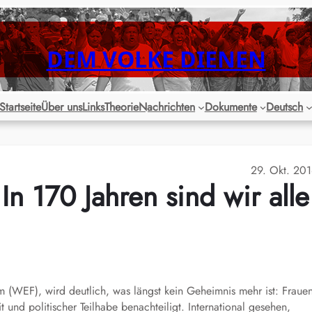
DEM VOLKE DIENEN
Startseite
Über uns
Links
Theorie
Nachrichten
Dokumente
Deutsch
29. Okt. 20
 170 Jahren sind wir alle
WEF), wird deutlich, was längst kein Geheimnis mehr ist: Fraue
 und politischer Teilhabe benachteiligt. International gesehen,