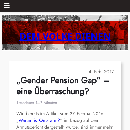
Zum
Inhalt
springen
DEM VOLKE DIENEN
4. Feb. 2017
„Gender Pension Gap“ –
eine Überraschung?
Lesedauer:
1–2 Minuten
Wie bereits im Artikel vom 27. Februar 2016
„
Warum ist Oma arm?
“ im Bezug auf den
Armutsbericht dargestellt wurde, sind immer mehr