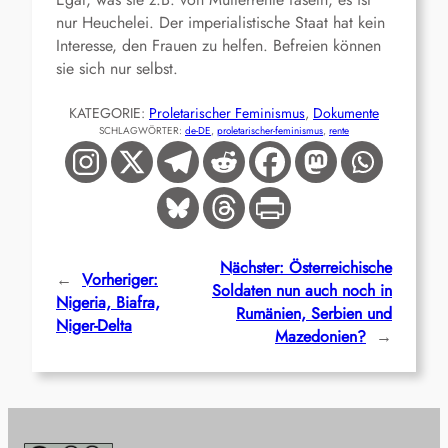
nur Heuchelei. Der imperialistische Staat hat kein
Interesse, den Frauen zu helfen. Befreien können
sie sich nur selbst.
KATEGORIE:
Proletarischer Feminismus
, 
Dokumente
SCHLAGWÖRTER:
de-DE
, 
proletarischer-feminismus
, 
rente
Nächster:
Österreichische
←
Vorheriger:
Soldaten nun auch noch in
Nigeria, Biafra,
Rumänien, Serbien und
Niger-Delta
Mazedonien?
→