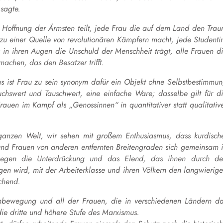
 sagte.
e Hoffnung der Ärmsten teilt, jede Frau die auf dem Land den Tra
 zu einer Quelle von revolutionären Kämpfern macht, jede Studenti
in ihren Augen die Unschuld der Menschheit trägt, alle Frauen d
achen, das den Besatzer trifft.
us ist Frau zu sein synonym dafür ein Objekt ohne Selbstbestimmu
hswert und Tauschwert, eine einfache Ware; dasselbe gilt für d
rauen im Kampf als „Genossinnen“ in quantitativer statt qualitativ
 ganzen Welt, wir sehen mit großem Enthusiasmus, dass kurdisch
n und Frauen von anderen entfernten Breitengraden sich gemeinsam 
n gegen die Unterdrückung und das Elend, das ihnen durch d
en wird, mit der Arbeiterklasse und ihren Völkern den langwierig
chend.
enbewegung und all der Frauen, die in verschiedenen Ländern d
e dritte und höhere Stufe des Marxismus.