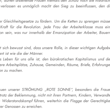
t, dürfen arbeitende Frauen niemals den Schutz noch die historisc
 verlassen es unmöglich macht den Sieg zu beeinflussen, den d
der Gleichheitsgesetze zu fördern. Um die Ketten zu sprengen müss
raft für die Revolution. Jede Frau der Arbeiterklasse muss ei
ion sein, was nur innerhalb der Emanzipation der Arbeiter, Bauer
t sich bewusst sind, dass unsere Rolle, in dieser wichtigen Aufgab
ant ist wie die der Männer.
es Leben für uns alle ist, den bürokratischen Kapitalismus und d
ere Arbeitsplätze, Zuhause, Gemeinden, Räume, Briefe, Erfahrung
ion zu machen.
e Frauen unserer STRÖMUNG „ROTE SONNE“, besonders die Frau
trotz der Beklemmung, nicht mit ihren Partnern, Kindern, Verwandt
 Widerstandskampf führen, weiterhin die Flagge der Gerechtigke
rer Genossen zu erreichen.