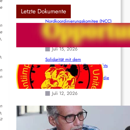
he
ie
Letzte Dokumente
Nordkoordinierungskomitee (NCC)
en
der Kommunistischen Partei Indiens
ne
(Maoistisch): Postmoderner
n,
Opportunismus
Juli 15, 2026
e,
Solidarität mit dem
venezolanischem Volk angesichts
en
der verlorenen Leben und der
en
katastrophalen Situation durch die
Erdbeben des 24. Juni!
Juli 12, 2026
en
Indien: „Die Politik der
e,
Kapitulation“ von K. Murali (Ajith)
it
Juli 1, 2026