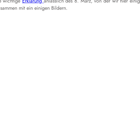
e wichtige
Erklärung
anlässlich des 8. März, von der wir hier eini
usammen mit ein einigen Bildern.