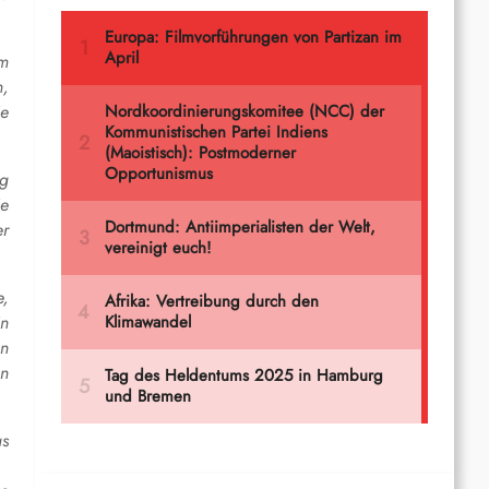
um
n,
ie
ng
ie
er
e,
in
en
en
as