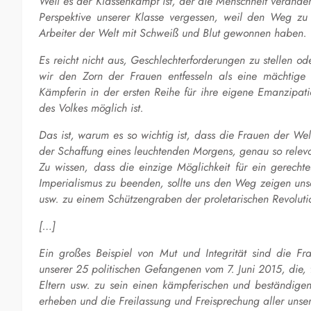
Weil es der Klassenkampf ist, der die Menschheit veränder
Perspektive unserer Klasse vergessen, weil den Weg zu
Arbeiter der Welt mit Schweiß und Blut gewonnen haben.
Es reicht nicht aus, Geschlechterforderungen zu stellen o
wir den Zorn der Frauen entfesseln als eine mächtige K
Kämpferin in der ersten Reihe für ihre eigene Emanzipat
des Volkes möglich ist.
Das ist, warum es so wichtig ist, dass die Frauen der Wel
der Schaffung
eines leuchtenden Morgens
, genau so relev
Zu wissen, dass die einzige Möglichkeit für ein gerecht
Imperialismus zu beenden, sollte uns den Weg zeigen uns
usw. zu einem Schützengraben der proletarischen Revolut
[
…
]
Ein großes Beispiel von Mut und Integrität sind di
unserer 25 politischen Gefangenen vom 7. Juni 2015, die, 
Eltern usw. zu sein einen kämpferischen und beständigen
erheben und die Freilassung und Freisprechung aller unse