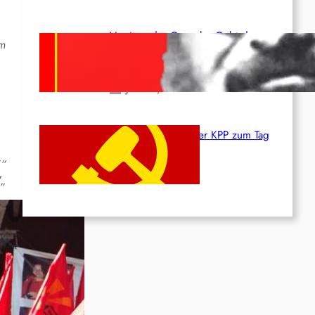
Vorsitzender Gonzalo: Gebt das
rm
Leben für die Partei und die
Revolution!
Juni 19, 2026
Beschluss des ZK der KPP zum Tag
des Heldentums
“
Juni 19, 2026
7
„