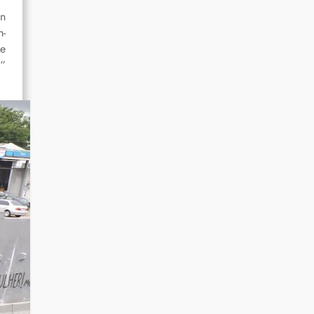
in
h-
e
!“