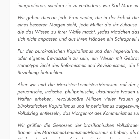
interpretieren, sondern sie zu verändern, wie Karl Marx es
Wir geben dies an jede Frau weiter, die in der Fabrik di
eines besseren Morgen
sieht, jede Mutter die ihr Zuhause
die das Wissen zu ihrer Waffe macht, jedes Mädchen das 
sich nicht anpassen und aus ihren Händen ein Schrapnell m
Für den bürokratischen Kapitalismus und den Imperialism
oder eigenes Bewusstsein zu sein, ein Wesen mit Gebrauc
stereotype Sicht des Reformismus und Revisionismus, die F
Beziehung betrachten.
Aber wir und die Marxisten-Leninisten-Maoisten auf der
peruanische, indische, philippinische, ukrainische Fraue
Waffen erheben, revolutionäre Milizen vieler Fraue
bürokratischen Kapitalismus und Imperialismus aufgezwung
Volkskrieg entfesseln, das Morgenrot des Kommunismus su
Wir grüßen die Genossen der brasilianischen Volksfrau
Banner des Marxismus-Leninismus-Maoismus erheben, als di