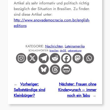
Artikel als sehr informativ und politisch richtig
bezüglich der Situation in Brasilien. Zu finden
sind diese Artikel unter:
http://www.anovademocracia.com.br/english-
editions
KATEGORIE:
Nachrichten
, 
Lateinamerika
SCHLAGWÖRTER:
brasilien
, 
de-DE
, 
uebersetzung
←
Vorheriger:
Nächster:
Frauen ohne
Selbstständige sind
Kinderwunsch – immer
Kleinbürger?
noch ein Tabu
→