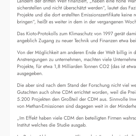
Ländern der dritten Welt finanziert, „haben eine hohe Wahr
sicherstellen und nicht überschätzt werden“, lautet das Fazi
Projekte und die dort erstellten Emissionszertifikate kein
bringen“, heißt es weiter in dem in der vergangenen Woch
Das Kioto-Protokolls zum Klimaschutz von 1997 gerät damit
angeblich Zugang zu neuer Technik und Finanzen etwa bei 
Von der Möglichkeit am anderen Ende der Welt billig in 
Anstrengungen zu unternehmen, machten viele Unternehm
Projekte, für etwa 1,8 Milliarden Tonnen CO2 (das ist etw
ausgegeben.
Die aber sind nach dem Stand der Forschung nicht viel we
Gutachten auch ohne CDM errichtet worden, weil die Preis
5.200 Projekten den Großteil der CDM aus. Sinnvolle Inve
von Methan-Emissionen sind dagegen weit in der Minderhe
„Im Effekt haben viele CDM den beteiligten Firmen wahrs
Institut welches die Studie ausgab.