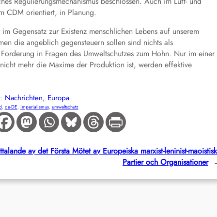
hes Regulierungsmechanismus beschlossen. Auch im Luft- und
am CDM orientiert, in Planung.
r im Gegensatz zur Existenz menschlichen Lebens auf unserem
en die angeblich gegensteuern sollen sind nichts als
e Forderung in Fragen des Umweltschutzes zum Hohn. Nur im einer
 nicht mehr die Maxime der Produktion ist, werden effektive
E:
Nachrichten
, 
Europa
d
, 
de-DE
, 
imperialismus
, 
umweltschutz
ttalande av det Första Mötet av Europeiska marxist-leninist-maoistis
Partier och Organisationer