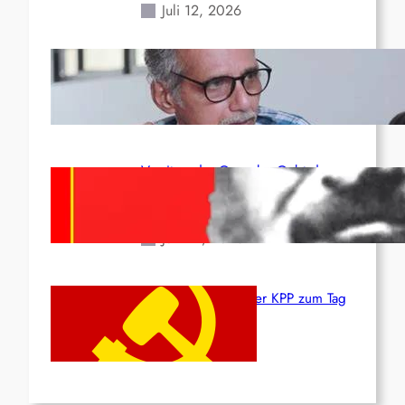
Juli 12, 2026
Indien: „Die Politik der
Kapitulation“ von K. Murali (Ajith)
Juli 1, 2026
Vorsitzender Gonzalo: Gebt das
Leben für die Partei und die
Revolution!
Juni 19, 2026
Beschluss des ZK der KPP zum Tag
des Heldentums
Juni 19, 2026