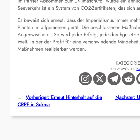
Im Pariser Abkommen zum „Klimaschutz“ wurde ein ähnlic
Seeverkehr ist ein System von CO2-Zertifikaten, das sich 
Es beweist sich erneut, dass der Imperialismus immer meh
Planten im allgemeinen gerät. Die beschlossenen Maßnahm
Augenwischerei. So wird jeder Erfolg, jede durchgesetzt
Welt, in der der Profit für eine verschwindende Mindeheit
Maßnahmen realisierbar werden.
KATEGORI
SCHLAGWÖRTER:
br
←
Vorheriger:
Erneut Hinterhalt auf die
Nächster:
U
CRPF in Sukma