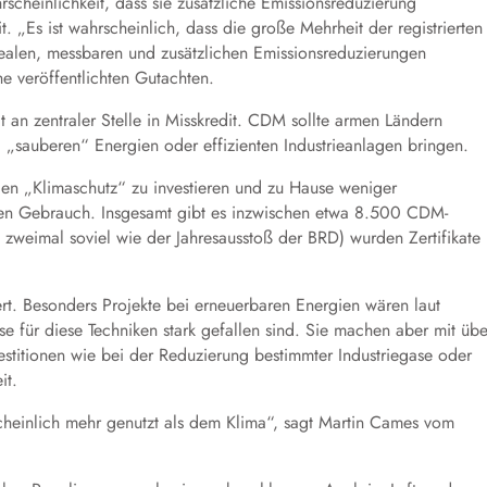
scheinlichkeit, dass sie zusätzliche Emissionsreduzierung
t. „Es ist wahrscheinlich, dass die große Mehrheit der registrierten
e realen, messbaren und zusätzlichen Emissionsreduzierungen
e veröffentlichten Gutachten.
 an zentraler Stelle in Misskredit. CDM sollte armen Ländern
„sauberen“ Energien oder effizienten Industrieanlagen bringen.
den „Klimaschutz“ zu investieren und zu Hause weniger
en Gebrauch. Insgesamt gibt es inzwischen etwa 8.500 CDM-
a zweimal soviel wie der Jahresausstoß der BRD) wurden Zertifikate
rt. Besonders Projekte bei erneuerbaren Energien wären laut
e für diese Techniken stark gefallen sind. Sie machen aber mit übe
stitionen wie bei der Reduzierung bestimmter Industriegase oder
it.
cheinlich mehr genutzt als dem Klima“, sagt Martin Cames vom