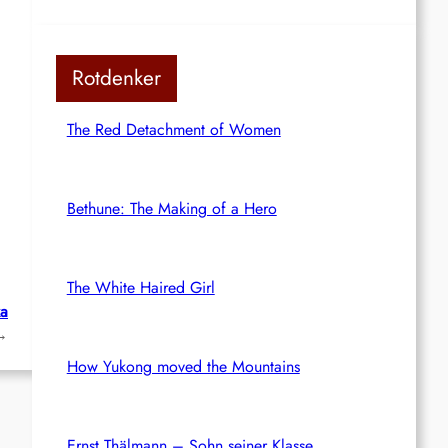
Rotdenker
The Red Detachment of Women
Bethune: The Making of a Hero
The White Haired Girl
ka
→
How Yukong moved the Mountains
Ernst Thälmann – Sohn seiner Klasse