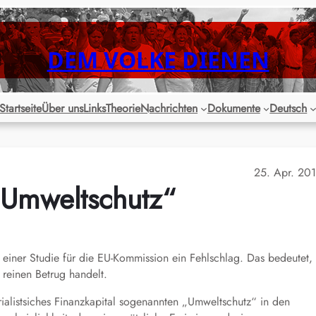
DEM VOLKE DIENEN
Startseite
Über uns
Links
Theorie
Nachrichten
Dokumente
Deutsch
25. Apr. 20
„Umweltschutz“
einer Studie für die EU-Kommission ein Fehlschlag. Das bedeutet,
 reinen Betrug handelt.
ialistsiches Finanzkapital sogenannten „Umweltschutz“ in den