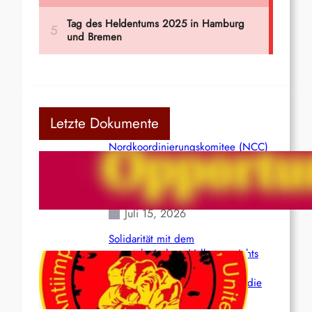
Letzte Dokumente
Nordkoordinierungskomitee (NCC)
der Kommunistischen Partei Indiens
(Maoistisch): Postmoderner
Opportunismus
Juli 15, 2026
Solidarität mit dem
venezolanischem Volk angesichts
der verlorenen Leben und der
katastrophalen Situation durch die
Erdbeben des 24. Juni!