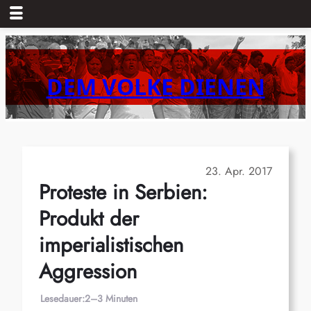
Zum
Inhalt
springen
DEM VOLKE DIENEN
23. Apr. 2017
Proteste in Serbien:
Produkt der
imperialistischen
Aggression
Lesedauer:
2–3 Minuten