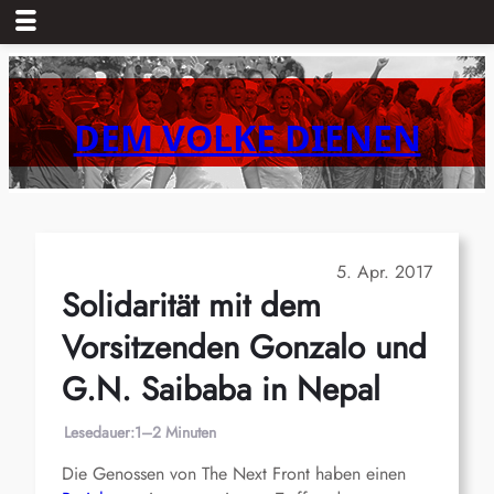
Zum
Inhalt
springen
DEM VOLKE DIENEN
5. Apr. 2017
Solidarität mit dem
Vorsitzenden Gonzalo und
G.N. Saibaba in Nepal
Lesedauer:
1–2 Minuten
Die Genossen von The Next Front haben einen