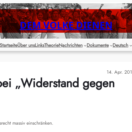
DEM VOLKE DIENEN
Startseite
Über uns
Links
Theorie
Nachrichten
Dokumente
Deutsch
14. Apr. 20
bei „Widerstand gegen
recht massiv einschränken.