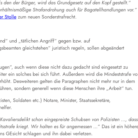
s den der Bürger, wird das Grundgesetz auf den Kopf gestellt.
“
nverhältnismäßige Strafandrohung auch für Bagatellhandlungen vor.
“
r Stolle
zum neuen Sonderstrafrecht.
nd“ und „tätlichen Angriff“ gegen bzw. auf
sbeamten gleichstehen“ juristisch regeln, sollen abgeändert
ugen“, auch wenn diese nicht dazu gedacht sind eingesetzt zu
iter ein solches bei sich führt. Außerdem wird die Mindeststrafe v
rhöht. Desweiteren gelten die Paragraphen nicht mehr nur in dem
führen, sondern generell wenn diese Menschen ihre „Arbeit“ tun.
sten, Soldaten etc.) Notare, Minister, Staatssekretäre,
elfer.
Kavaliersdelikt schon eingepreiste Schubsen von Polizisten …, dass
tsstrafe kriegt. Wir halten es für angemessen …
“ Das ist ein höher
ns GEsicht schlagen und ihn dabei verletzen.