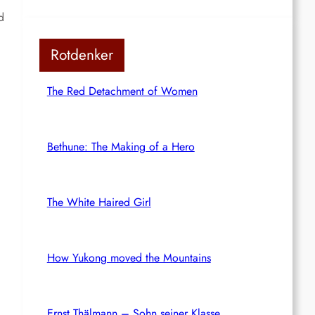
d
n
Rotdenker
The Red Detachment of Women
Bethune: The Making of a Hero
The White Haired Girl
How Yukong moved the Mountains
Ernst Thälmann – Sohn seiner Klasse