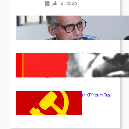
Juli 12, 2026
Indien: „Die Politik der
Kapitulation“ von K. Murali (Ajith)
Juli 1, 2026
Vorsitzender Gonzalo: Gebt das
Leben für die Partei und die
Revolution!
Juni 19, 2026
Beschluss des ZK der KPP zum Tag
des Heldentums
Juni 19, 2026