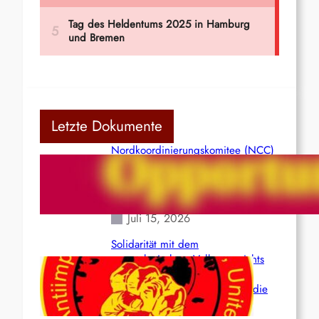
Letzte Dokumente
Nordkoordinierungskomitee (NCC)
der Kommunistischen Partei Indiens
(Maoistisch): Postmoderner
Opportunismus
Juli 15, 2026
Solidarität mit dem
venezolanischem Volk angesichts
der verlorenen Leben und der
katastrophalen Situation durch die
Erdbeben des 24. Juni!