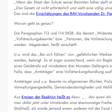
„
Wenn der Staat den Schutz seiner Beamten höher stellt al
„
Das Gesetz ist nicht erforderlich und sieht eine völlig u
Das sind die
Einschätzungen des RAV-Vorsitzenden Dr. Pee
Worum geht es genau?
Die Paragraphen 113 und 114 StGB, die derzeit „Widersta
„Vollstreckungsbeamte“ bzw. „Personen, die Vollstreckung
werden. Abgeändert, heißt verschärft.
U.a. wird das „Bei sich führen“ von „gefährlichen Werkze
werden, belangt. Es ist sogar ausreichend, wenn ein Begle
einer Geldstrafe auf mindestens drei Monaten Gefängnis e
Falle, dass „Amtsträger“ eine Vollstreckungshandlung aus
Amtsträger sind u.a. Beamte im allgemeinen (Richter, Polizi
Verwaltungsangestellte, Gemeinderatsmitglieder und Wahlh
Aus
Kreisen der Reaktion heißt es
dazu: „
… das quasi als 
man dafür jetzt unter Umständen eine dreimonatige Freihei
Strafmaß, als würde jemand einem anderen mit der Faust i