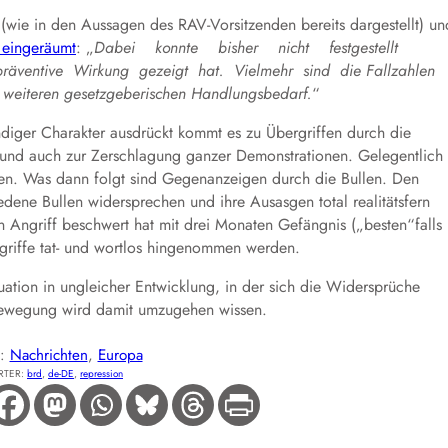
 (wie in den Aussagen des RAV-Vorsitzenden bereits dargestellt) un
 eingeräumt
: „
Dabei konnte bisher nicht festgestellt
äventive Wirkung gezeigt hat. Vielmehr sind die Fallzahle
teren gesetzgeberischen Handlungsbedarf.
“
ndiger Charakter ausdrückt kommt es zu Übergriffen durch die
g und auch zur Zerschlagung ganzer Demonstrationen. Gelegentlich
en. Was dann folgt sind Gegenanzeigen durch die Bullen. Den
edene Bullen widersprechen und ihre Ausasgen total realitätsfern
n Angriff beschwert hat mit drei Monaten Gefängnis („besten“falls
ngriffe tat- und wortlos hingenommen werden.
tuation in ungleicher Entwicklung, in der sich die Widersprüche
 Bewegung wird damit umzugehen wissen.
E:
Nachrichten
, 
Europa
RTER:
brd
, 
de-DE
, 
repression