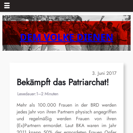
Zum
Inhalt
springen
DEM VOLKE DIENEN
3. Juni 2017
Bekämpft das Patriarchat!
Lesedauer:
1–2 Minuten
Mehr als 100.000 Frauen in der BRD werden
jedes Jahr von ihren Partnern physisch angegriffen
und regelmäßig werden Frauen von ihren
(Ex)Partnern ermordet. Laut BKA waren im Jahr
2011 knapp 50% der ermordeten Frauen Opfer