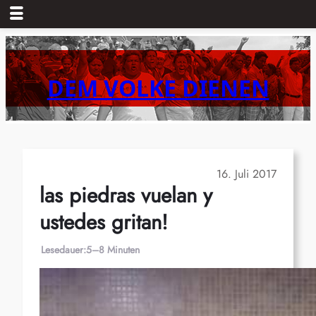
Zum
Inhalt
springen
DEM VOLKE DIENEN
16. Juli 2017
las piedras vuelan y
ustedes gritan!
Lesedauer:
5–8 Minuten