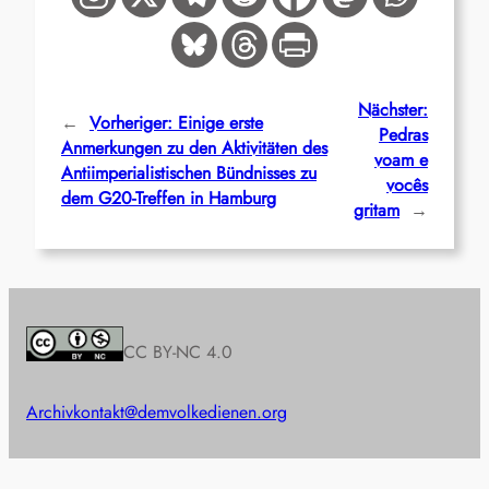
Nächster:
←
Vorheriger:
Einige erste
Pedras
Anmerkungen zu den Aktivitäten des
voam e
Antiimperialistischen Bündnisses zu
vocês
dem G20-Treffen in Hamburg
gritam
→
CC BY-NC 4.0
Archiv
kontakt@demvolkedienen.org