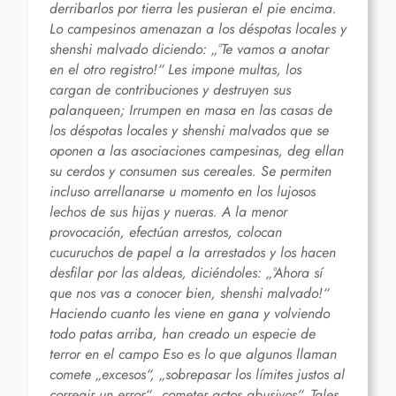
derribarlos por tierra les pusieran el pie encima.
Lo campesinos amenazan a los déspotas locales y
shenshi malvado diciendo: „°Te vamos a anotar
en el otro registro!“ Les impone multas, los
cargan de contribuciones y destruyen sus
palanqueen; Irrumpen en masa en las casas de
los déspotas locales y shenshi malvados que se
oponen a las asociaciones campesinas, deg ellan
su cerdos y consumen sus cereales. Se permiten
incluso arrellanarse u momento en los lujosos
lechos de sus hijas y nueras. A la menor
provocación, efectúan arrestos, colocan
cucuruchos de papel a la arrestados y los hacen
desfilar por las aldeas, diciéndoles: „°Ahora sí
que nos vas a conocer bien, shenshi malvado!“
Haciendo cuanto les viene en gana y volviendo
todo patas arriba, han creado un especie de
terror en el campo Eso es lo que algunos llaman
comete „excesos“, „sobrepasar los límites justos al
corregir un error“ „cometer actos abusivos“. Tales