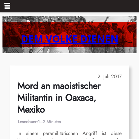
Zum
Inhalt
springen
DEM VOLKE DIENEN
2. Juli 2017
Mord an maoistischer
Militantin in Oaxaca,
Mexiko
Lesedauer:
1–2 Minuten
In einem paramilitärischen Angriff ist diese