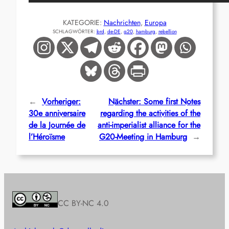
KATEGORIE:
Nachrichten
, 
Europa
SCHLAGWÖRTER:
brd
, 
de-DE
, 
g20
, 
hamburg
, 
rebellion
←
Vorheriger:
Nächster:
Some first Notes
30e anniversaire
regarding the activities of the
de la Journée de
anti-imperialist alliance for the
l’Héroïsme
G20-Meeting in Hamburg
→
CC BY-NC 4.0