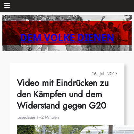
Zum
Inhalt
springen
DEM VOLKE DIENEN
16. Juli 2017
Video mit Eindrücken zu
den Kämpfen und dem
Widerstand gegen G20
Lesedauer:
1–2 Minuten