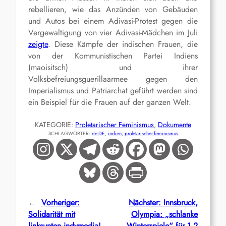
rebellieren, wie das Anzünden von Gebäuden
und Autos bei einem Adivasi-Protest gegen die
Vergewaltigung von vier Adivasi-Mädchen im Juli
zeigte
. Diese Kämpfe der indischen Frauen, die
von der Kommunistischen Partei Indiens
(maoisitsch) und ihrer
Volksbefreiungsguerillaarmee gegen den
Imperialismus und Patriarchat geführt werden sind
ein Beispiel für die Frauen auf der ganzen Welt.
KATEGORIE:
Proletarischer Feminismus
, 
Dokumente
SCHLAGWÖRTER:
de-DE
, 
indien
, 
proletarischer-feminismus
←
Vorheriger:
Nächster:
Innsbruck,
Solidarität mit
Olympia: „schlanke
linksunten.indymedia!
Winterspiele“ für 1,2