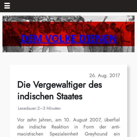
Zum
Inhalt
springen
DEM VOLKE DIENEN
26. Aug. 2017
Die Vergewaltiger des
indischen Staates
Lesedauer:
2–3 Minuten
Vor zehn Jahren, am 10. August 2007, überfiel
die indische Reaktion in Form der anti-
maoistischen Spezialeinheit Greyhound ein