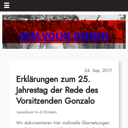
Zum
Inhalt
springen
DEM VOLKE DIENEN
24. Sep. 2017
Erklärungen zum 25.
Jahrestag der Rede des
Vorsitzenden Gonzalo
Lesedauer:
4–6 Minuten
Wir dokumentieren hier inofizielle Übersetzungen