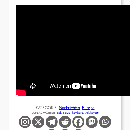
KATEGORIE:
Nachrichten
, 
Europa
SCHLAGWÖRTER:
brd
, 
de-DE
, 
hamburg
, 
wahlboykott