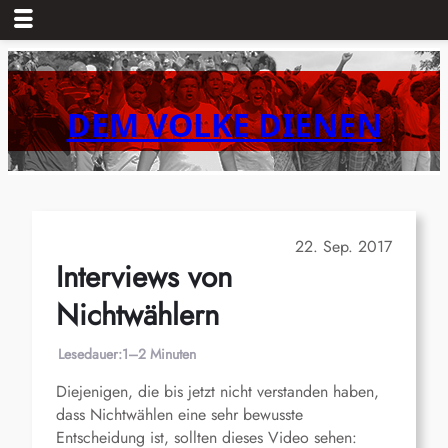
Zum
Inhalt
springen
DEM VOLKE DIENEN
22. Sep. 2017
Interviews von
Nichtwählern
Lesedauer:
1–2 Minuten
Diejenigen, die bis jetzt nicht verstanden haben,
dass Nichtwählen eine sehr bewusste
Entscheidung ist, sollten dieses Video sehen: