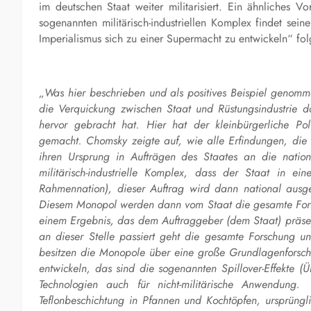
im deutschen Staat weiter militarisiert. Ein ähnliches 
sogenannten militärisch-industriellen Komplex findet se
Imperialismus sich zu einer Supermacht zu entwickeln“ f
„
Was hier beschrieben und als positives Beispiel genommen 
die Verquickung zwischen Staat und Rüstungsindustrie d
hervor gebracht hat. Hier hat der kleinbürgerliche Po
gemacht. Chomsky zeigte auf, wie alle Erfindungen, die d
ihren Ursprung in Aufträgen des Staates an die nation
militärisch-industrielle Komplex, dass der Staat in ei
Rahmennation), dieser Auftrag wird dann national ausg
Diesem Monopol werden dann vom Staat die gesamte Forsch
einem Ergebnis, das dem Auftraggeber (dem Staat) präsen
an dieser Stelle passiert geht die gesamte Forschung un
besitzen die Monopole über eine große Grundlagenforsc
entwickeln, das sind die sogenannten Spillover-Effekte (Ü
Technologien auch für nicht-militärische Anwendung. E
Teflonbeschichtung in Pfannen und Kochtöpfen, ursprünglic