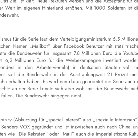
 Das Ziel ist klar: Neue Rekruten werben und die Akzeptanz für d
er Welt im eigenen Hinterland erhöhen. Mit 1000 Soldaten ist d
undeswehr.
ismus für die Serie laut dem Verteidigungsministerium 6,5 Million
ischen Namen „Malibot“ über Facebook Benutzer mit stets frisch
atte die Bundeswehr für insgesamt 7,8 Millionen Euro die Youtub
mt 6,2 Millionen Euro für die Werbekampagne investiert worde
ders in den Arbeitervierteln) in deutschen Städten voll m
ms soll die Bundeswehr in der Ausstrahlungszeit 21 Proznt me
ahn erhalten haben. Es wird nun daran gearbeitet die Serie auch 
Rechte an der Serie konnte sich aber wohl mit der Bundeswehr nic
l fallen. Die Bundeswehr hingegen nicht.
in tv (Abkürzung für „special interest“ also „spezielle Interessen“
 Senders VOX gegründet und ist inzwischen auch nach China u
ten wie „Die Rekruten“ oder „Mali“ auch die imperialistische Kult