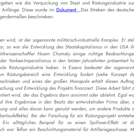
Vorgehen wie die Verquickung von Staat und Rüstungsindustrie z
ine Anfänge. Diese wurde im
Dokument
„Das Streben des deutsch
olgendermaßen beschrieben:
wird, ist der sogenannte militärisch-industrielle Komplex. Er stel
ar, so wie die Entwicklung des Staatskapitalismus in den USA i
litikwissenschaftler Noam Chomsky einige richtige Beobachtung
er Yankee-Imperialismus in den letzten Jahrzehnten präsentiert h
ale Rüstungsindustrie haben. In Essenz bedeutet der sogenann
nem Rüstungsbereich eine Entwicklung fordert (siehe Konzept d
eschrieben und eines der großen Monopole erhält diesen Auftra
ung und Entwicklung des Projekts finanziert. Diese Arbeit führt 
tiert wird, der das Ergebnis dann annimmt oder ablehnt. Egal w
d ihre Ergebnisse in den Besitz der entwickelnden Firma über, 
hung und alles davon kann genutzt werden, um andere Produkte 
berlaufeffekte). Bei der Forschung für ein Rüstungsprojekt entsteh
in alltägliches Beispiel für so einen Spillover-Effekt ist d
h war Teflon ein Beschichtungsmaterial für Artilleriegeschosse. M