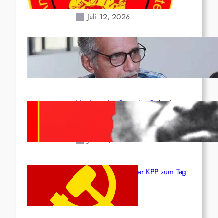
Erdbeben des 24. Juni!
Juli 12, 2026
Indien: „Die Politik der
Kapitulation“ von K. Murali (Ajith)
Juli 1, 2026
Vorsitzender Gonzalo: Gebt das
Leben für die Partei und die
Revolution!
Juni 19, 2026
Beschluss des ZK der KPP zum Tag
des Heldentums
Juni 19, 2026