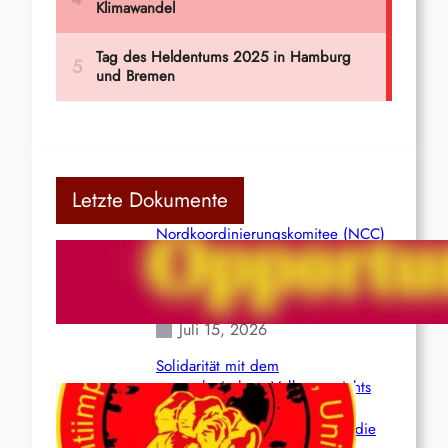
Letzte Dokumente
Nordkoordinierungskomitee (NCC)
der Kommunistischen Partei Indiens
(Maoistisch): Postmoderner
Opportunismus
Juli 15, 2026
Solidarität mit dem
venezolanischem Volk angesichts
der verlorenen Leben und der
katastrophalen Situation durch die