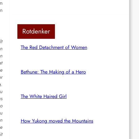
um
en
Rotdenker
lt
The Red Detachment of Women
hn
en
at
te
Bethune: The Making of a Hero
er
g.
zu
The White Haired Girl
as
so
zu
en
How Yukong moved the Mountains
ie
it