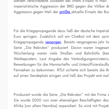
werden verschiedene Soldaten bei ihrem Einsatz in Mali.
imperialistische Aggression der BRD gegen die Völker d
Aggression gegen Mali der
größte
aktuelle Einsatz der B
Für die Kriegspropaganda dazu ließ der deutsche Imperial
Euro springen. Zusätzlich soll ein Chatbot mit dem zyn
Kriegspropaganda
versorgen
. Bereits vergangenes Jahr h
Serie „Die Rekruten“ produziert. Davon waren insgesa
Wochenlang waren viele Straßen und Bahnhöfe (beson
Werbepostern. Laut Angabe des Verteidigungsministeriu
Bewerbungen für die Mannschafts- und Unteroffizierslaufb
Fernsehen zu bekommen. RTLII sicherte sich bereits die 
auf einen Sendeplatz einigen und ließ das Projekt erst ma
Produziert wurde die Serie „Die Rekruten“ mit der Firma sp
Sie wurde 2000 von zwei ehemaligen Beschäftigten des
Afrika (vor allem Namibia) expandiert. So wird mit Projek