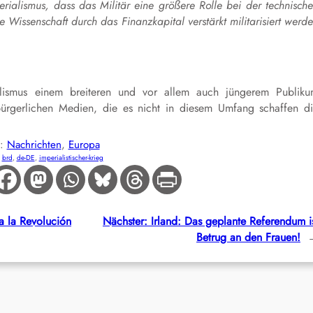
rialismus, dass das Militär eine größere Rolle bei der technisch
e Wissenschaft durch das Finanzkapital verstärkt militarisiert werd
lismus einem breiteren und vor allem auch jüngerem Publik
ürgerlichen Medien, die es nicht in diesem Umfang schaffen d
E:
Nachrichten
, 
Europa
:
brd
, 
de-DE
, 
imperialistischer-krieg
a la Revolución
Nächster:
Irland: Das geplante Referendum i
Betrug an den Frauen!