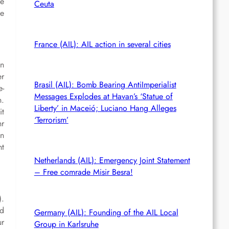
ie
Ceuta
ie
France (AIL): AIL action in several cities
en
er
Brasil (AIL): Bomb Bearing AntiImperialist
e-
Messages Explodes at Havan’s ‘Statue of
n.
Liberty’ in Maceió; Luciano Hang Alleges
it
‘Terrorism’
hr
in
ht
Netherlands (AIL): Emergency Joint Statement
– Free comrade Misir Besra!
).
nd
Germany (AIL): Founding of the AIL Local
ur
Group in Karlsruhe