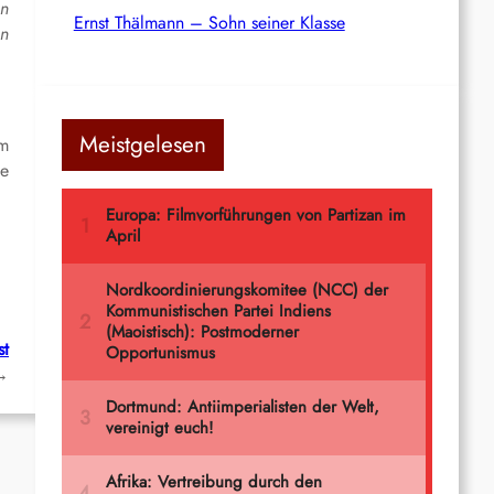
en
Ernst Thälmann – Sohn seiner Klasse
en
Meistgelesen
um
ie
st
→