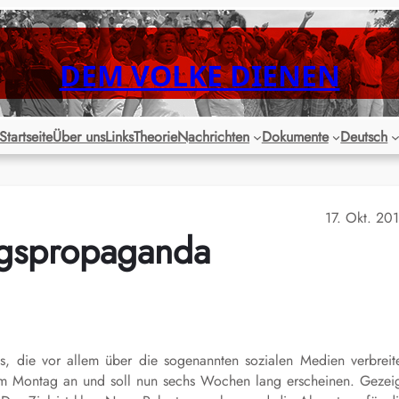
DEM VOLKE DIENEN
Startseite
Über uns
Links
Theorie
Nachrichten
Dokumente
Deutsch
17. Okt. 20
egspropaganda
s, die vor allem über die sogenannten sozialen Medien verbreit
s am Montag an und soll nun sechs Wochen lang erscheinen. Gezei