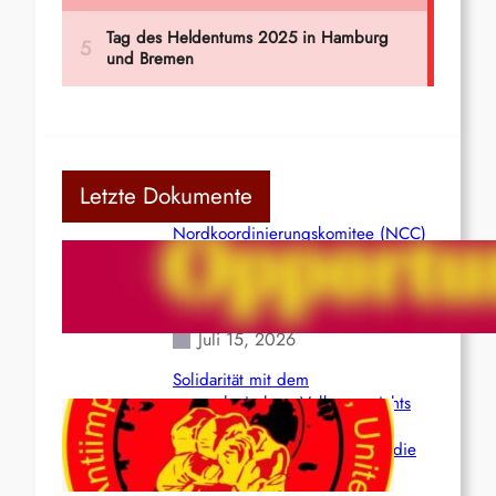
Letzte Dokumente
Nordkoordinierungskomitee (NCC)
der Kommunistischen Partei Indiens
(Maoistisch): Postmoderner
Opportunismus
Juli 15, 2026
Solidarität mit dem
venezolanischem Volk angesichts
der verlorenen Leben und der
katastrophalen Situation durch die
Erdbeben des 24. Juni!