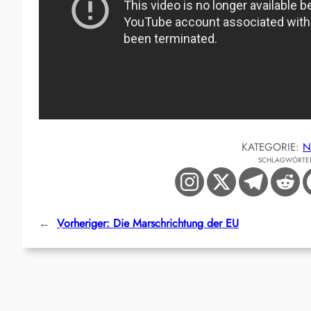
KATEGORIE:
N
SCHLAGWÖRTE
←
Vorheriger:
Die Marschrichtung der EU