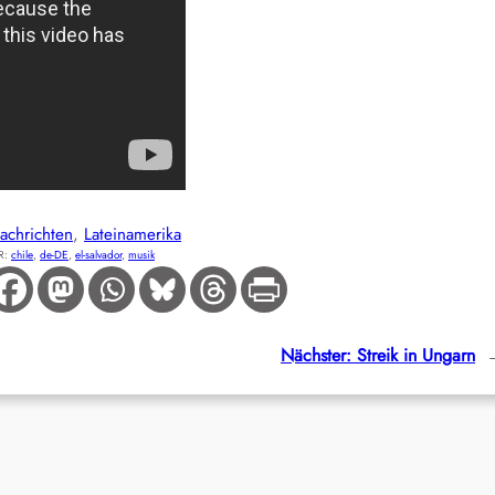
achrichten
, 
Lateinamerika
R:
chile
, 
de-DE
, 
el-salvador
, 
musik
Nächster:
Streik in Ungarn