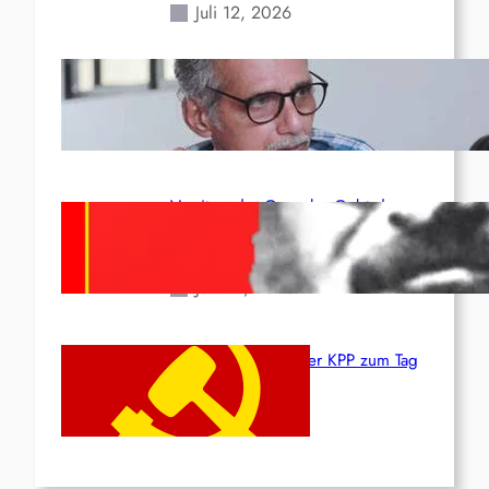
Juli 12, 2026
Indien: „Die Politik der
Kapitulation“ von K. Murali (Ajith)
Juli 1, 2026
Vorsitzender Gonzalo: Gebt das
Leben für die Partei und die
Revolution!
Juni 19, 2026
Beschluss des ZK der KPP zum Tag
des Heldentums
Juni 19, 2026