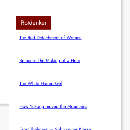
Rotdenker
The Red Detachment of Women
Bethune: The Making of a Hero
The White Haired Girl
→
How Yukong moved the Mountains
Ernst Thälmann – Sohn seiner Klasse