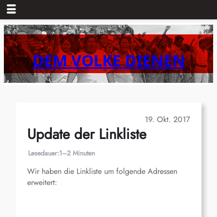
Zum
Inhalt
springen
DEM VOLKE DIENEN
19. Okt. 2017
Update der Linkliste
Lesedauer:
1–2 Minuten
Wir haben die Linkliste um folgende Adressen
erweitert: