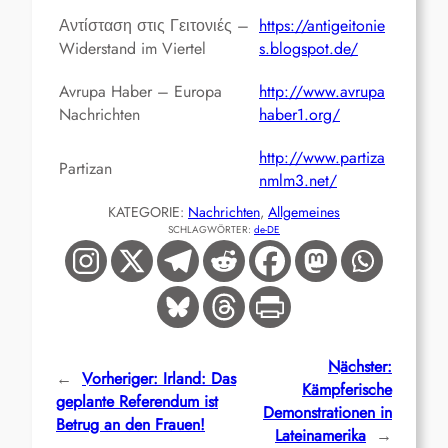
Αντίσταση στις Γειτονιές –
https://antigeitonie
Widerstand im Viertel
s.blogspot.de/
Avrupa Haber – Europa
http://www.avrupa
Nachrichten
haber1.org/
http://www.partiza
Partizan
nmlm3.net/
KATEGORIE:
Nachrichten
, 
Allgemeines
SCHLAGWÖRTER:
de-DE
Nächster:
←
Vorheriger:
Irland: Das
Kämpferische
geplante Referendum ist
Demonstrationen in
Betrug an den Frauen!
Lateinamerika
→