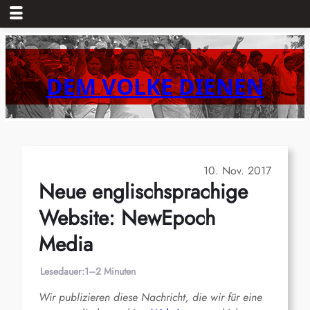
Zum
Inhalt
springen
DEM VOLKE DIENEN
10. Nov. 2017
Neue englischsprachige
Website: NewEpoch
Media
Lesedauer:
1–2 Minuten
Wir publizieren diese Nachricht, die wir für eine