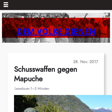
Zum
Inhalt
springen
DEM VOLKE DIENEN
28. Nov. 2017
Schusswaffen gegen
Mapuche
Lesedauer:
1–2 Minuten