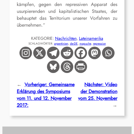
kämpfen, gegen den repressiven Apparat des
usurpierenden und kapitalistischen Staates, der
behauptet das Territorium unserer Vorfahren zu
übernehmen.“
KATEGORIE:
Nachrichten
, 
Lateinamerika
SCHLAGWÖRTER:
argentinien
, 
de-DE
, 
mapuche
, 
repression
←
Vorheriger:
Gemeinsame
Nächster:
Video
Erklärung des Symposiums
der Demonstration
vom 11. und 12. November
vom 25. November
2017:
→