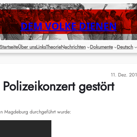
DEM VOLKE DIENEN
Startseite
Über uns
Links
Theorie
Nachrichten
Dokumente
Deutsch
11. Dez. 20
olizeikonzert gestört
 in Magdeburg durchgeführt wurde: