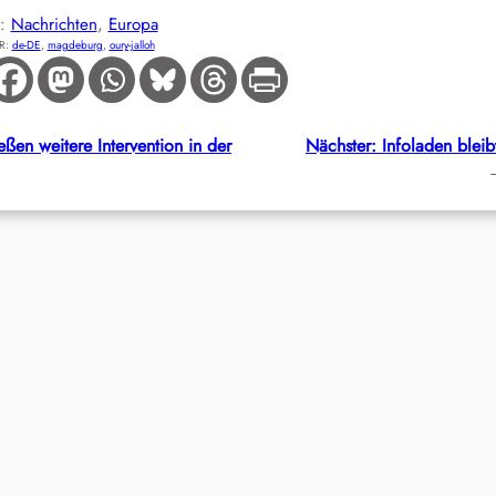
E:
Nachrichten
, 
Europa
R:
de-DE
, 
magdeburg
, 
oury-jalloh
ßen weitere Intervention in der
Nächster:
Infoladen bleib