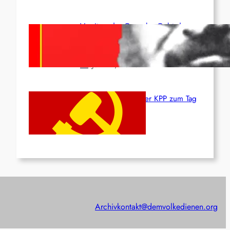
Vorsitzender Gonzalo: Gebt das
Leben für die Partei und die
Revolution!
Juni 19, 2026
Beschluss des ZK der KPP zum Tag
des Heldentums
Juni 19, 2026
Archiv
kontakt@demvolkedienen.org