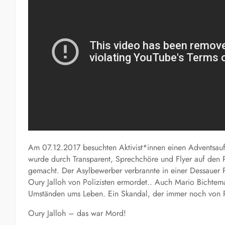
Am 07.12.2017 besuchten Aktivist*innen einen Adventsauf
wurde durch Transparent, Sprechchöre und Flyer auf den P
gemacht. Der Asylbewerber verbrannte in einer Dessauer P
Oury Jalloh von Polizisten ermordet.. Auch Mario Bichte
Umständen ums Leben. Ein Skandal, der immer noch von Pol
Oury Jalloh – das war Mord!