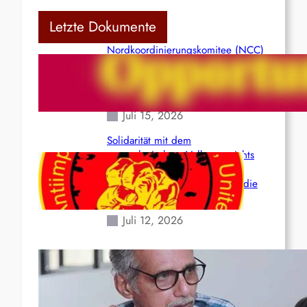
Letzte Dokumente
Nordkoordinierungskomitee (NCC)
der Kommunistischen Partei Indiens
(Maoistisch): Postmoderner
Opportunismus
Juli 15, 2026
Solidarität mit dem
venezolanischem Volk angesichts
der verlorenen Leben und der
katastrophalen Situation durch die
Erdbeben des 24. Juni!
Juli 12, 2026
Indien: „Die Politik der
Kapitulation“ von K. Murali (Ajith)
Juli 1, 2026