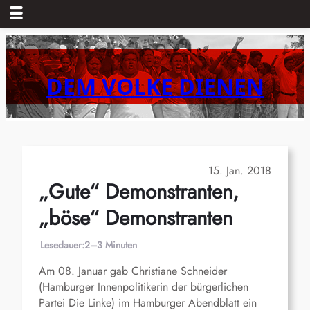
Zum
Inhalt
springen
DEM VOLKE DIENEN
15. Jan. 2018
„Gute“ Demonstranten,
„böse“ Demonstranten
Lesedauer:
2–3 Minuten
Am 08. Januar gab Christiane Schneider
(Hamburger Innenpolitikerin der bürgerlichen
Partei Die Linke) im Hamburger Abendblatt ein