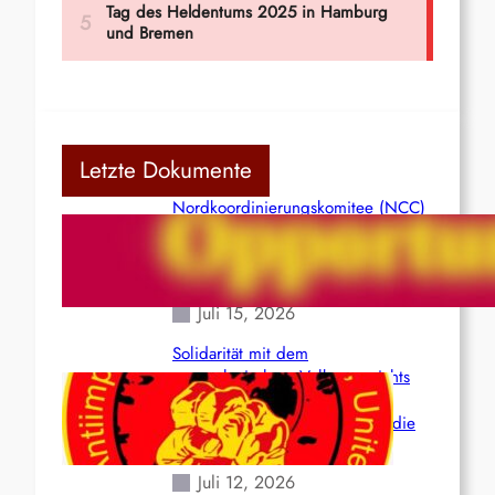
Letzte Dokumente
Nordkoordinierungskomitee (NCC)
der Kommunistischen Partei Indiens
(Maoistisch): Postmoderner
Opportunismus
Juli 15, 2026
Solidarität mit dem
venezolanischem Volk angesichts
der verlorenen Leben und der
katastrophalen Situation durch die
Erdbeben des 24. Juni!
Juli 12, 2026