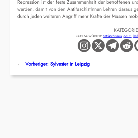
Repression ist der feste Zusammenhalt der betroffenen und 
werden, damit von den AntifaschistInnen Lehren daraus g
durch jeden weiteren Angriff mehr Kräfte der Massen mobi
KATEGORI
SCHLAGWÖRTER:
antifaschismus
, 
de-DE
, 
her
←
Vorheriger:
Sylvester in Leipzig