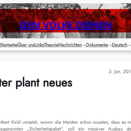
DEM VOLKE DIENEN
Startseite
Über uns
Links
Theorie
Nachrichten
Dokumente
Deutsch
3. Jan. 20
ter plant neues
erbert Kickl umsetzt, wovon die Meisten schon wussten, dass es m
enannten „Sicherheitspaket“, soll ein massiver Ausbau de