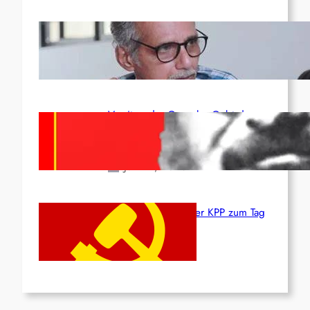
Indien: „Die Politik der
Kapitulation“ von K. Murali (Ajith)
Juli 1, 2026
Vorsitzender Gonzalo: Gebt das
Leben für die Partei und die
Revolution!
Juni 19, 2026
Beschluss des ZK der KPP zum Tag
des Heldentums
Juni 19, 2026