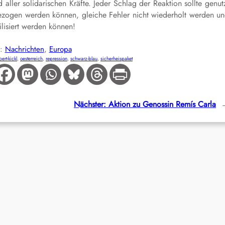
aller solidarischen Kräfte. Jeder Schlag der Reaktion sollte genut
ezogen werden können, gleiche Fehler nicht wiederholt werden u
lisiert werden können!
E:
Nachrichten
, 
Europa
bert-kickl
, 
oesterreich
, 
repression
, 
schwarz-blau
, 
sicherheispaket
Nächster:
Aktion zu Genossin Remís Carla