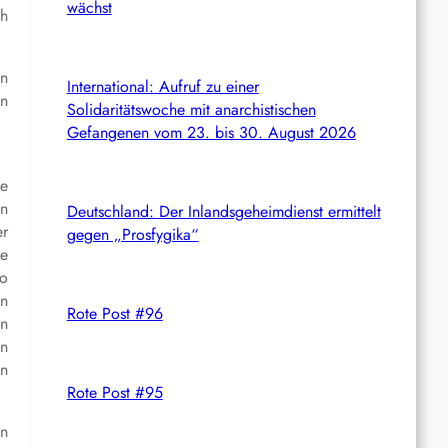
wächst
ch
en
International: Aufruf zu einer
an
Solidaritätswoche mit anarchistischen
Gefangenen vom 23. bis 30. August 2026
te
en
Deutschland: Der Inlandsgeheimdienst ermittelt
er
gegen „Prosfygika“
ie
wo
in
Rote Post #96
en
en
en
Rote Post #95
en