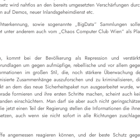
tz wird nahtlos an den bereits umgesetzten Verschärfungen dur
fen auf Demos, neuer Inlandsgeheimdienst etc.
chtserkennung, sowie sogenannte „BigData“ Sammlungen soll
ket unter anderem auch vom „Chaos Computer Club Wien“ als Pl
en, kommt bei der Bevölkerung als Repression und verstärk
Grundlagen um gegen aufmüpfige, rebellische und vor allem geg
ormationen im großen Stil, die, noch stärkere Überwachung d
isierte Zusammenhänge auszuforschen und zu kriminalisieren, d
punkt an dem das neue Sicherheitspaket nun ausgearbeitet wurde, 
ade formieren und ihre ersten Schritte machen, scheint auch ke
anden einschüchtern. Man darf sie aber auch nicht geringschätz
e jetzt einen Teil der Regierung stellen die Informationen die ihn
etzen, auch wenn sie nicht sofort in alle Richtungen zuschlag
iffe angemessen reagieren können, und der beste Schutz geg