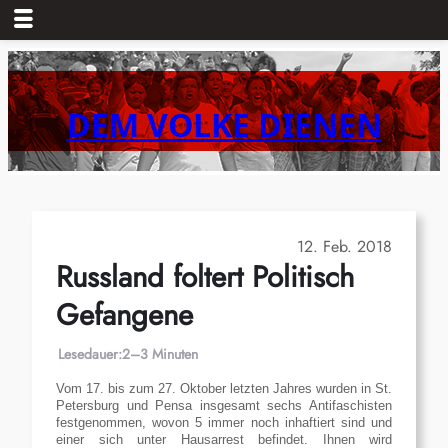
Zum
Inhalt
springen
DEM VOLKE DIENEN
12. Feb. 2018
Russland foltert Politisch
Gefangene
Lesedauer:
2–3 Minuten
Vom 17. bis zum 27. Oktober letzten Jahres wurden in St.
Petersburg und Pensa insgesamt sechs Antifaschisten
festgenommen, wovon 5 immer noch inhaftiert sind und
einer sich unter Hausarrest befindet. Ihnen wird