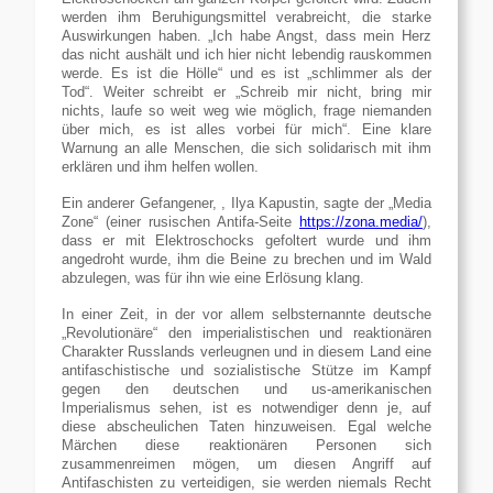
werden ihm Beruhigungsmittel verabreicht, die starke
Auswirkungen haben. „Ich habe Angst, dass mein Herz
das nicht aushält und ich hier nicht lebendig rauskommen
werde. Es ist die Hölle“ und es ist „schlimmer als der
Tod“. Weiter schreibt er „Schreib mir nicht, bring mir
nichts, laufe so weit weg wie möglich, frage niemanden
über mich, es ist alles vorbei für mich“. Eine klare
Warnung an alle Menschen, die sich solidarisch mit ihm
erklären und ihm helfen wollen.
Ein anderer Gefangener, , Ilya Kapustin, sagte der „Media
Zone“ (einer rusischen Antifa-Seite
https://zona.media/
),
dass er mit Elektroschocks gefoltert wurde und ihm
angedroht wurde, ihm die Beine zu brechen und im Wald
abzulegen, was für ihn wie eine Erlösung klang.
In einer Zeit, in der vor allem selbsternannte deutsche
„Revolutionäre“ den imperialistischen und reaktionären
Charakter Russlands verleugnen und in diesem Land eine
antifaschistische und sozialistische Stütze im Kampf
gegen den deutschen und us-amerikanischen
Imperialismus sehen, ist es notwendiger denn je, auf
diese abscheulichen Taten hinzuweisen. Egal welche
Märchen diese reaktionären Personen sich
zusammenreimen mögen, um diesen Angriff auf
Antifaschisten zu verteidigen, sie werden niemals Recht