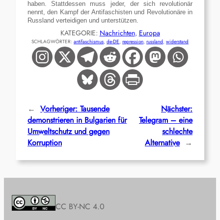
haben. Stattdessen muss jeder, der sich revolutionär
nennt, den Kampf der Antifaschisten und Revolutionäre in
Russland verteidigen und unterstützen.
KATEGORIE:
Nachrichten
, 
Europa
SCHLAGWÖRTER:
antifaschismus
, 
de-DE
, 
repression
, 
russland
, 
widerstand
←
Vorheriger:
Tausende
Nächster:
demonstrieren in Bulgarien für
Telegram – eine
Umweltschutz und gegen
schlechte
Korruption
Alternative
→
CC BY-NC 4.0