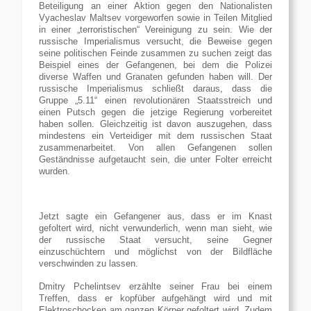
Beteiligung an einer Aktion gegen den Nationalisten
Vyacheslav Maltsev vorgeworfen sowie in Teilen Mitglied
in einer „terroristischen“ Vereinigung zu sein. Wie der
russische Imperialismus versucht, die Beweise gegen
seine politischen Feinde zusammen zu suchen zeigt das
Beispiel eines der Gefangenen, bei dem die Polizei
diverse Waffen und Granaten gefunden haben will. Der
russische Imperialismus schließt daraus, dass die
Gruppe „5.11“ einen revolutionären Staatsstreich und
einen Putsch gegen die jetzige Regierung vorbereitet
haben sollen. Gleichzeitig ist davon auszugehen, dass
mindestens ein Verteidiger mit dem russischen Staat
zusammenarbeitet. Von allen Gefangenen sollen
Geständnisse aufgetaucht sein, die unter Folter erreicht
wurden.
Jetzt sagte ein Gefangener aus, dass er im Knast
gefoltert wird, nicht verwunderlich, wenn man sieht, wie
der russische Staat versucht, seine Gegner
einzuschüchtern und möglichst von der Bildfläche
verschwinden zu lassen.
Dmitry Pchelintsev erzählte seiner Frau bei einem
Treffen, dass er kopfüber aufgehängt wird und mit
Elektroschocken am ganzen Körper gefoltert wird. Zudem