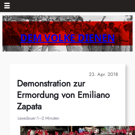
Zum
Inhalt
springen
DEM VOLKE DIENEN
23. Apr. 2018
Demonstration zur
Ermordung von Emiliano
Zapata
Lesedauer:
1–2 Minuten