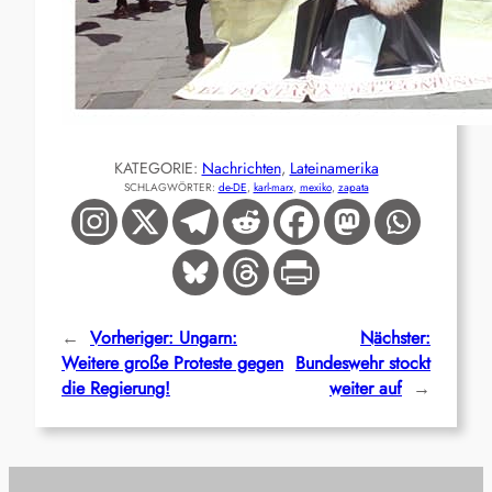
KATEGORIE:
Nachrichten
, 
Lateinamerika
SCHLAGWÖRTER:
de-DE
, 
karl-marx
, 
mexiko
, 
zapata
←
Vorheriger:
Ungarn:
Nächster:
Weitere große Proteste gegen
Bundeswehr stockt
die Regierung!
weiter auf
→