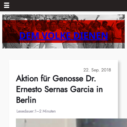
Zum
Inhalt
springen
DEM VOLKE DIENEN
22. Sep. 2018
Aktion für Genosse Dr.
Ernesto Sernas Garcia in
Berlin
Lesedauer:
1–2 Minuten