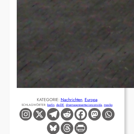
KATEGORIE:
Nachrichten
, 
Europa
SCHLAGWÖRTER:
berlin
, 
de-DE
, 
drsernaspresentacionconvida
, 
mexiko