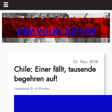
Zum
Inhalt
springen
DEM VOLKE DIENEN
23. Nov. 2018
Chile: Einer fällt, tausende
begehren auf!
Lesedauer:
2–4 Minuten