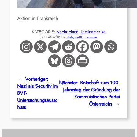
Aktion in Frankreich
KATEGORIE:
Nachrichten
, 
Lateinamerika
SCHLAGWÖRTER:
chile
, 
de-DE
, 
mapuche
←
Vorheriger:
Nächster:
Botschaft zum 100.
Nazi als Security im
Jahrestag der Gründung der
BVT-
Kommuistischen Partei
Untersuchungsaussc
Österreichs
→
huss