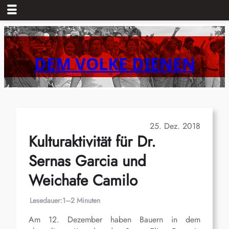
Zum
Inhalt
springen
DEM VOLKE DIENEN
25. Dez. 2018
Kulturaktivität für Dr.
Sernas Garcia und
Weichafe Camilo
Lesedauer:
1–2 Minuten
Am 12. Dezember haben Bauern in dem