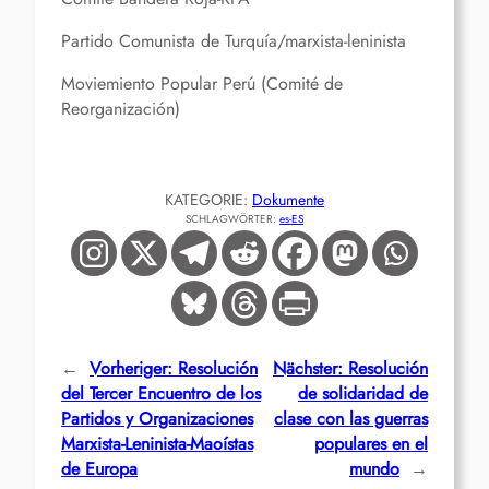
Partido Comunista de Turquía/marxista-leninista
Moviemiento Popular Perú (Comité de
Reorganización)
KATEGORIE:
Dokumente
SCHLAGWÖRTER:
es-ES
←
Vorheriger:
Resolución
Nächster:
Resolución
del Tercer Encuentro de los
de solidaridad de
Partidos y Organizaciones
clase con las guerras
Marxista-Leninista-Maoístas
populares en el
de Europa
mundo
→