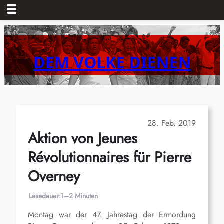
Zum
Inhalt
springen
DEM VOLKE DIENEN
28. Feb. 2019
Aktion von Jeunes
Révolutionnaires für Pierre
Overney
Lesedauer:
1–2 Minuten
Montag war der 47. Jahrestag der Ermordung