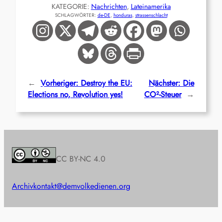
KATEGORIE:
Nachrichten
, 
Lateinamerika
SCHLAGWÖRTER:
de-DE
, 
honduras
, 
strassenschlacht
←
Vorheriger:
Destroy the EU:
Nächster:
Die
Elections no, Revolution yes!
CO²-Steuer
→
CC BY-NC 4.0
Archiv
kontakt@demvolkedienen.org