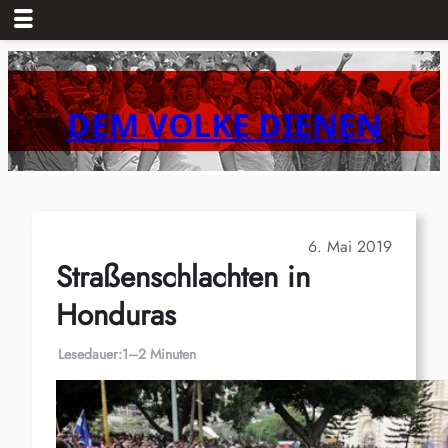
Zum
Inhalt
springen
DEM VOLKE DIENEN
6. Mai 2019
Straßenschlachten in
Honduras
Lesedauer:
1–2 Minuten