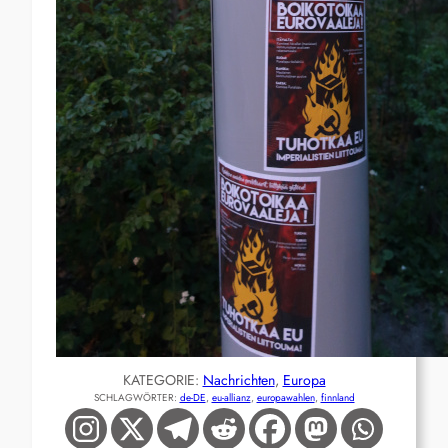
KATEGORIE:
Nachrichten
, 
Europa
SCHLAGWÖRTER:
de-DE
, 
eu-allianz
, 
europawahlen
, 
finnland