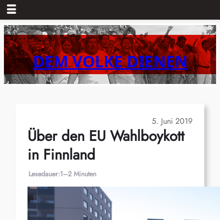
Zum
Inhalt
springen
DEM VOLKE DIENEN
5. Juni 2019
Über den EU Wahlboykott
in Finnland
Lesedauer:
1–2 Minuten