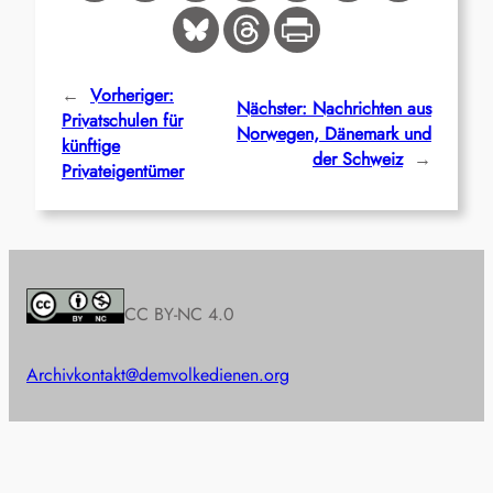
←
Vorheriger:
Nächster:
Nachrichten aus
Privatschulen für
Norwegen, Dänemark und
künftige
der Schweiz
→
Privateigentümer
CC BY-NC 4.0
Archiv
kontakt@demvolkedienen.org