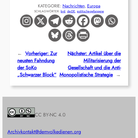
KATEGORIE:
Nachrichten
, 
Europa
SCHLAGWÖRTER:
brd
, 
de-DE
, 
politische-gefangene
←
Vorheriger:
Zur
Nächster:
Artikel über die
neusten Fahndung
Militarisierung der
der SoKo
Gesellschaft und die Anti-
„Schwarzer Block“
Monopolistische Strategie
→
CC BY-NC 4.0
Archiv
kontakt@demvolkedienen.org