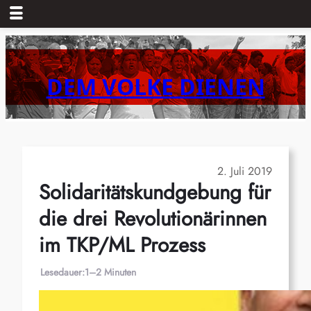
Zum
Inhalt
springen
DEM VOLKE DIENEN
2. Juli 2019
Solidaritätskundgebung für
die drei Revolutionärinnen
im TKP/ML Prozess
Lesedauer:
1–2 Minuten