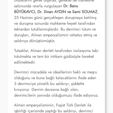
olduklarını gerek dışarda, gerekse de mahkeme
salonunda ısrarla vurgulayan
Dr. Banu
BÜYÜKAVCI, Dr. Sinan AYDIN ve Sami SOLMAZ
,
25 Haziran günü gerçekleşen duruşmaya katılmış
ve duruşma sonunda mahkeme heyeti tarafından
tekrardan tutuklanmışlardır. Bu devrimci tutum ve
duruşları, Alman emperyalizmini rahatsız etmiş ve
saldırıya dönüştürmüştür.
Tutsaklar, Alman devleti tarafından izolasyona tabi
tutulmakta ve tam bir intikam güdüsüyle hareket
edilmektedir.
Devrimci mücadele ve ideallerinin haklı ve meşru
olduğunu ve buna bağlı kalacaklarını ifade eden
3 devrimciye yönelik bu saldırıyı, şiddetle
kınıyoruz. Devrim davasına bağlı olan,
devrimcilerin yanında olduğumuzu ifade ediyoruz.
Alman emperyalizminin, Faşist Türk Devleti ile
işbirliği içerisinde yaptığı bu saldırıyı, devrimci